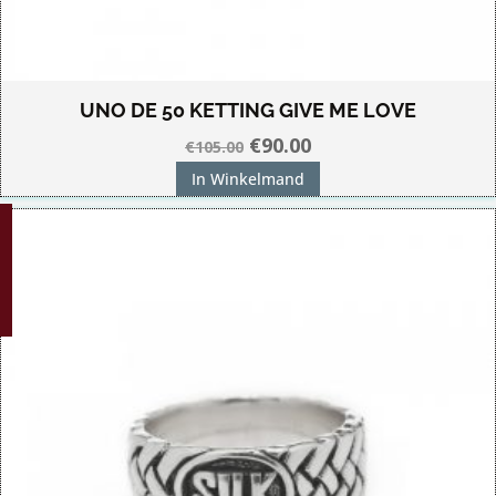
UNO DE 50 KETTING GIVE ME LOVE
Oorspronkelijke
Huidige
€
90.00
€
105.00
prijs
prijs
In Winkelmand
was:
is:
G!
€105.00.
€90.00.