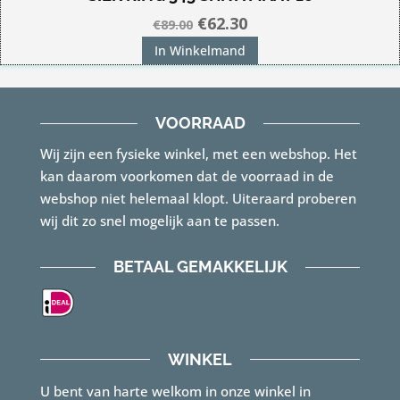
Oorspronkelijke
Huidige
€
62.30
€
89.00
prijs
prijs
In Winkelmand
was:
is:
€89.00.
€62.30.
VOORRAAD
Wij zijn een fysieke winkel, met een webshop. Het
kan daarom voorkomen dat de voorraad in de
webshop niet helemaal klopt. Uiteraard proberen
wij dit zo snel mogelijk aan te passen.
BETAAL GEMAKKELIJK
WINKEL
U bent van harte welkom in onze winkel in