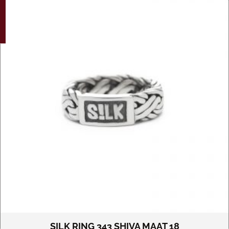
G!
SILK RING 343 SHIVA MAAT 18