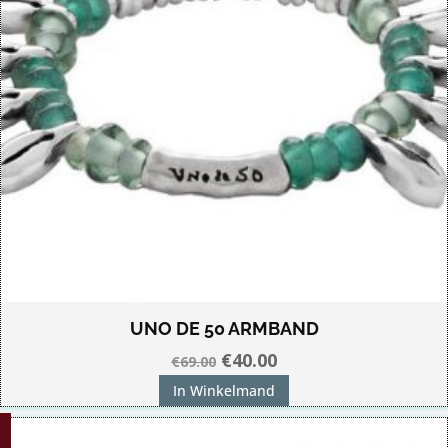
UNO DE 50 ARMBAND
Oorspronkelijke
Huidige
€
40.00
€
69.00
prijs
prijs
In Winkelmand
was:
is:
€69.00.
€40.00.