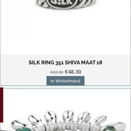
SILK RING 351 SHIVA MAAT 18
Oorspronkelijke
Huidige
€
48.30
€
69.00
prijs
prijs
In Winkelmand
was:
is:
G!
€69.00.
€48.30.