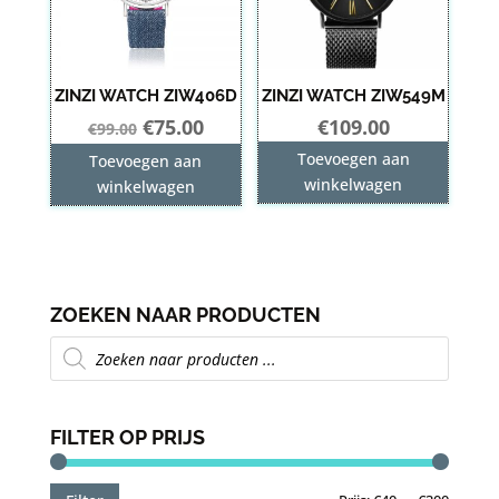
ZINZI WATCH ZIW406D
ZINZI WATCH ZIW549M
Oorspronkelijke
Huidige
€
75.00
€
109.00
€
99.00
prijs
prijs
Toevoegen aan
Toevoegen aan
was:
is:
winkelwagen
winkelwagen
€99.00.
€75.00.
ZOEKEN NAAR PRODUCTEN
Producten
zoeken
FILTER OP PRIJS