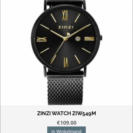
ZINZI WATCH ZIW549M
€
109.00
In Winkelmand