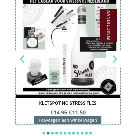
AANBIEDING!
S
KLETSPOT NO STRESS FLES
Oorspronkelijke
Huidige
€
14.95
€
11.50
prijs
prijs
Toevoegen aan winkelwagen
was:
is:
€14.95.
€11.50.