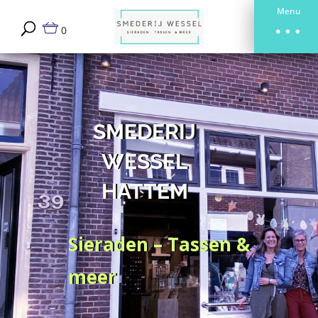
Menu
0
SMEDERIJ
WESSEL
HATTEM
Sieraden – Tassen &
meer