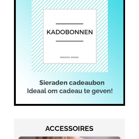
ina
ACCESSOIRES