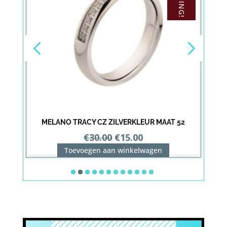
MELANO TRACY CZ ZILVERKLEUR MAAT 52
Oorspronkelijke
Huidige
€
30.00
€
15.00
prijs
prijs
Toevoegen aan winkelwagen
was:
is:
€30.00.
€15.00.