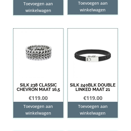
prijs
prijs
Toevoegen aan
Toevoegen aan
was:
is:
winkelwagen
winkelwagen
€349.00.
€244.30.
SILK 238 CLASSIC
SILK 240BLK DOUBLE
CHEVRON MAAT 16,5
LINKED MAAT 21
€
119.00
€
119.00
Toevoegen aan
Toevoegen aan
winkelwagen
winkelwagen