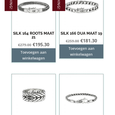
SILK 164 ROOTS MAAT
SILK 166 DUA MAAT 19
21
Oorspronkelij
Huidige
€
181.30
€
259.00
Oorspronkelijke
Huidige
€
195.30
€
279.00
prijs
prijs
Toevoegen aan
prijs
prijs
Toevoegen aan
was:
is:
winkelwagen
was:
is:
winkelwagen
€259.00.
€181.30.
€279.00.
€195.30.