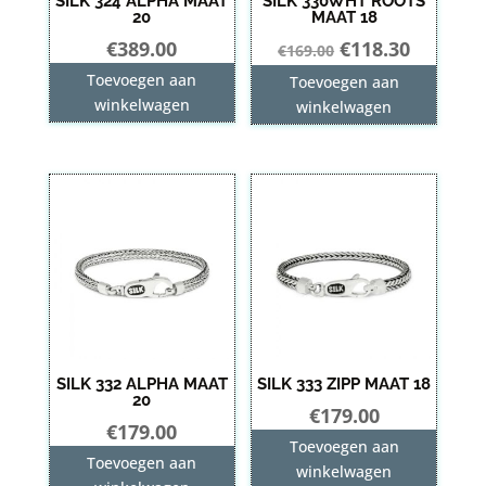
SILK 324 ALPHA MAAT
SILK 330WHT ROOTS
20
MAAT 18
Oorspronkelij
Huidige
€
389.00
€
118.30
€
169.00
prijs
prijs
Toevoegen aan
Toevoegen aan
was:
is:
winkelwagen
winkelwagen
€169.00.
€118.30.
SILK 332 ALPHA MAAT
SILK 333 ZIPP MAAT 18
20
€
179.00
€
179.00
Toevoegen aan
Toevoegen aan
winkelwagen