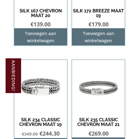
SILK 167 CHEVRON
SILK 172 BREEZE MAAT
MAAT 20
19
€
139.00
€
179.00
Toevoegen aan
Toevoegen aan
winkelwagen
winkelwagen
AANBIEDING!
SILK 234 CLASSIC
SILK 235 CLASSIC
CHEVRON MAAT 19
CHEVRON MAAT 21
Oorspronkelijke
Huidige
€
244.30
€
269.00
€
349.00