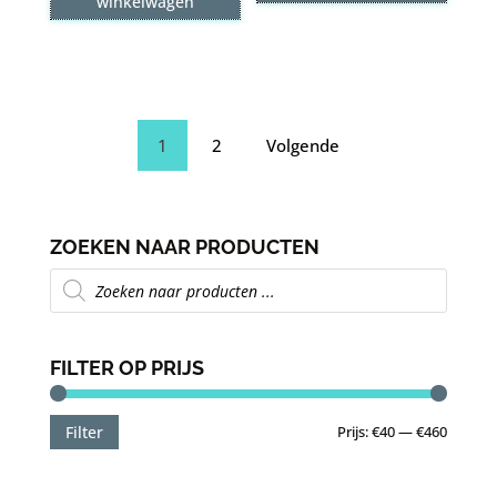
winkelwagen
1
2
Volgende
ZOEKEN NAAR PRODUCTEN
Producten
zoeken
FILTER OP PRIJS
Min.
Max.
Prijs:
€40
—
€460
Filter
prijs
prijs