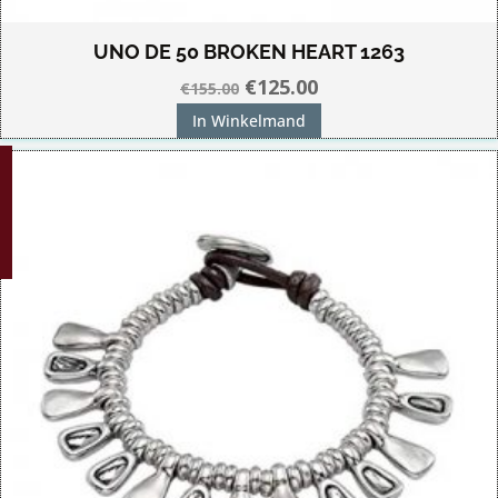
UNO DE 50 BROKEN HEART 1263
Oorspronkelijke
Huidige
€
125.00
€
155.00
prijs
prijs
In Winkelmand
was:
is:
G!
€155.00.
€125.00.