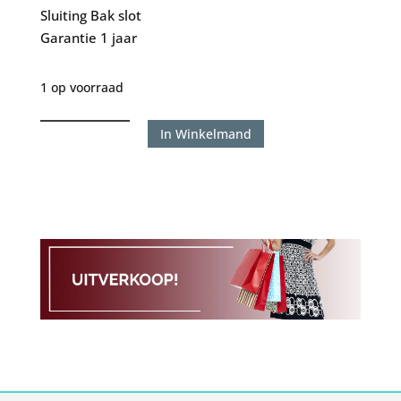
Sluiting
Bak slot
Garantie
1 jaar
1 op voorraad
Silk
In Winkelmand
241
Breeze
maat
19
aantal