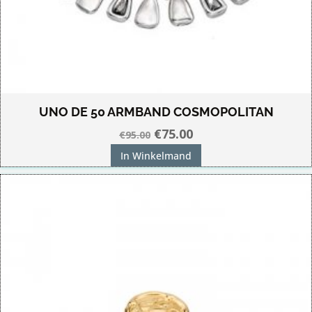
UNO DE 50 ARMBAND COSMOPOLITAN
Oorspronkelijke
Huidige
€
75.00
€
95.00
prijs
prijs
In Winkelmand
was:
is:
€95.00.
€75.00.