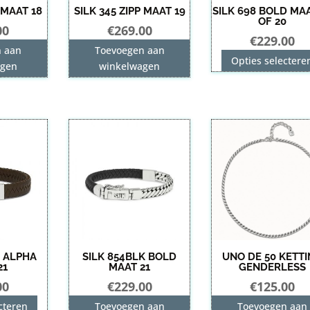
 MAAT 18
SILK 345 ZIPP MAAT 19
SILK 698 BOLD MAA
OF 20
00
€
269.00
€
229.00
n aan
Toevoegen aan
Opties selectere
agen
winkelwagen
N ALPHA
SILK 854BLK BOLD
UNO DE 50 KETT
21
MAAT 21
GENDERLESS
00
€
229.00
€
125.00
Dit
cteren
Toevoegen aan
Toevoegen aan