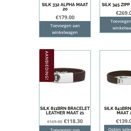
SILK 332 ALPHA MAAT
SILK 345 ZIPP
20
€
269.
€
179.00
Toevoege
Toevoegen aan
winkelw
winkelwagen
AANBIEDING!
SILK 811BRN BRACELET
SILK 841BR
LEATHER MAAT 21
MAAT 
Oorspronkelijke
Huidige
€
118.30
€
139.
€
169.00
prijs
prijs
Opties sele
Toevoegen aan