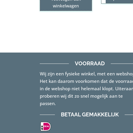
was:
is:
winkelwagen
€169.00.
€118.30.
VOORRAAD
Wij zijn een fysieke winkel, met een websho
Het kan daarom voorkomen dat de voorraa
in de webshop niet helemaal klopt. Uiteraa
proberen wij dit zo snel mogelijk aan te
passen.
BETAAL GEMAKKELIJK