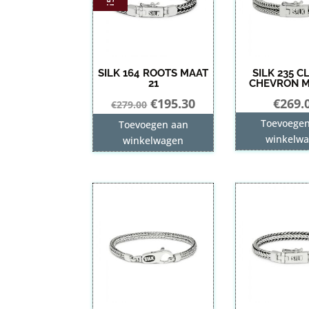
SILK 164 ROOTS MAAT
SILK 235 C
21
CHEVRON M
Oorspronkelijke
Huidige
€
195.30
€
269.
€
279.00
prijs
prijs
Toevoege
Toevoegen aan
was:
is:
winkelw
winkelwagen
€279.00.
€195.30.