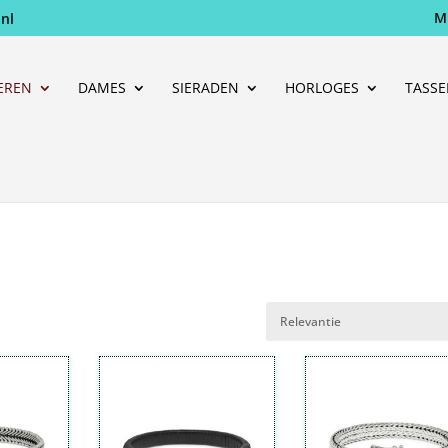
M
nl
Producten
zoeken
EREN
DAMES
SIERADEN
HORLOGES
TASS