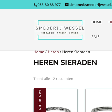
038-30 33 977
simone@smederijwessel.
HOME
H
SALE
Home
/
Heren
/
Heren Sieraden
HEREN SIERADEN
Toont alle 12 resultaten
AANBIEDING!