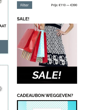
Min.
Max.
Prijs:
€110
—
€390
Filter
prijs
prijs
SALE!
AAT
CADEAUBON WEGGEVEN?