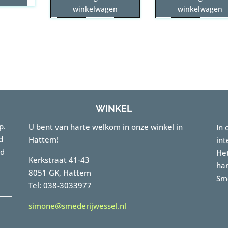
product
winkelwagen
winkelwagen
heeft
meerdere
variaties.
Deze
optie
kan
gekozen
WINKEL
worden
p.
U bent van harte welkom in onze winkel in
In 
op
d
Hattem!
int
de
rd
Het
productpagina
Kerkstraat 41-43
han
8051 GK, Hattem
Sme
Tel: 038-3033977
simone@smederijwessel.nl