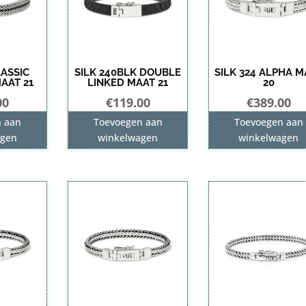
LASSIC
SILK 240BLK DOUBLE
SILK 324 ALPHA M
AAT 21
LINKED MAAT 21
20
00
€
119.00
€
389.00
n aan
Toevoegen aan
Toevoegen aan
agen
winkelwagen
winkelwagen