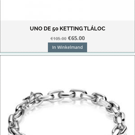
UNO DE 50 KETTING TLÁLOC
Oorspronkelijke
Huidige
€
65.00
€
105.00
prijs
prijs
In Winkelmand
was:
is:
€105.00.
€65.00.