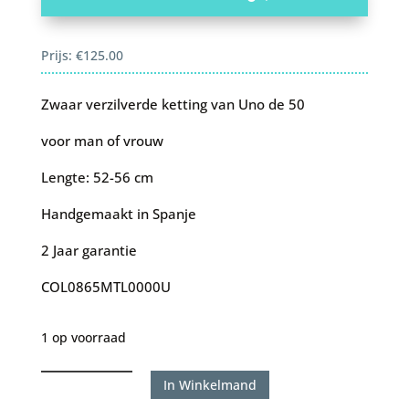
Prijs:
€
125.00
Zwaar verzilverde ketting van Uno de 50
voor man of vrouw
Lengte: 52-56 cm
Handgemaakt in Spanje
2 Jaar garantie
COL0865MTL0000U
1 op voorraad
Uno
In Winkelmand
de