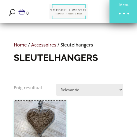
Menu
0
Home
/
Accessoires
/
Sleutelhangers
SLEUTELHANGERS
Enig resultaat