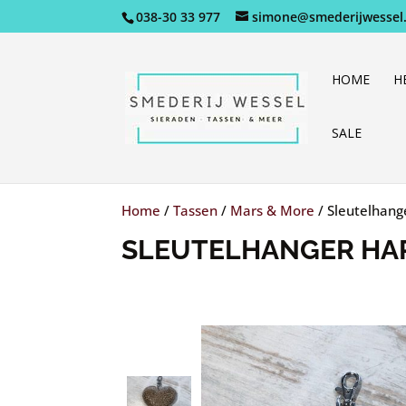
038-30 33 977
simone@smederijwessel.
HOME
H
SALE
Home
/
Tassen
/
Mars & More
/
Sleutelhang
SLEUTELHANGER HA