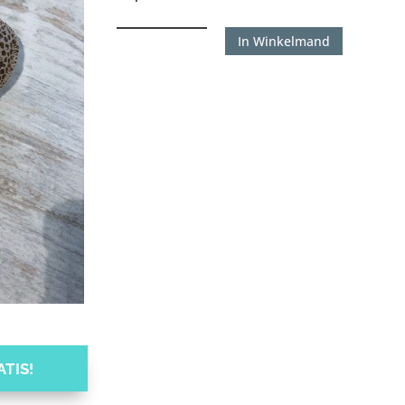
Sleutelhanger
In Winkelmand
Hart
Cobra
aantal
TIS!