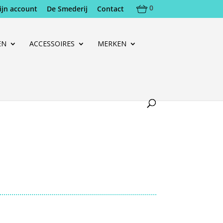
0
ijn account
De Smederij
Contact
EN
ACCESSOIRES
MERKEN