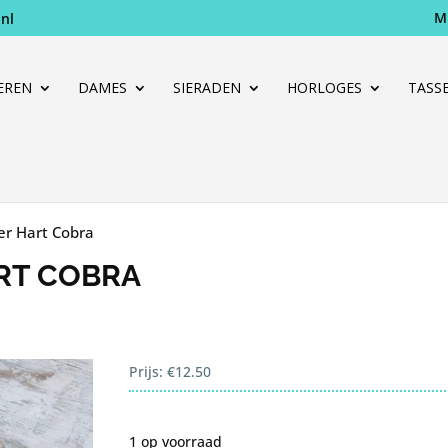
M
nl
Producten
zoeken
EREN
DAMES
SIERADEN
HORLOGES
TASS
er Hart Cobra
RT COBRA
Prijs:
€
12.50
1 op voorraad