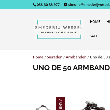
038-30 33 977
simone@smederijwessel.
HOME
H
SALE
Home
/
Sieraden
/
Armbanden
/
Uno de 50
UNO DE 50 ARMBAN