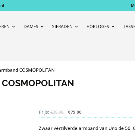
M
nl
Producten
zoeken
EREN
DAMES
SIERADEN
HORLOGES
TASS
 armband COSMOPOLITAN
D COSMOPOLITAN
Oorspronkelijke
Huidige
Prijs:
€
95.00
€
75.00
prijs
prijs
was:
is:
Zwaar verzilverde armband van Uno de 50. 
€95.00.
€75.00.