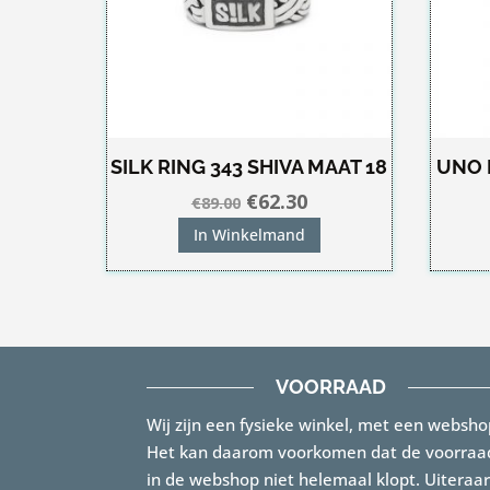
SILK RING 343 SHIVA MAAT 18
UNO 
Oorspronkelijke
Huidige
€
62.30
€
89.00
prijs
prijs
In Winkelmand
was:
is:
€89.00.
€62.30.
VOORRAAD
Wij zijn een fysieke winkel, met een websho
Het kan daarom voorkomen dat de voorraa
in de webshop niet helemaal klopt. Uiteraa