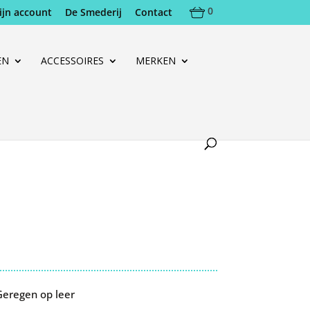
0
ijn account
De Smederij
Contact
EN
ACCESSOIRES
MERKEN
Geregen op leer