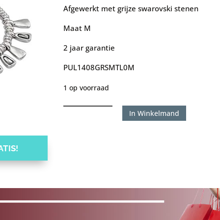
Afgewerkt met grijze swarovski stenen
Maat M
2 jaar garantie
PUL1408GRSMTL0M
1 op voorraad
Uno
In Winkelmand
de
50
TIS!
armband
COSMOPOLITAN
aantal