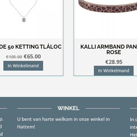
DE 50 KETTING TLÁLOC
KALLI ARMBAND PA
ROSE
Oorspronkelijke
Huidige
€
65.00
€
105.00
€
28.95
prijs
prijs
In Winkelmand
In Winkelmand
was:
is:
€105.00.
€65.00.
WINKEL
p.
U bent van harte welkom in onze winkel in
In 
d
Hattem!
int
rd
Het