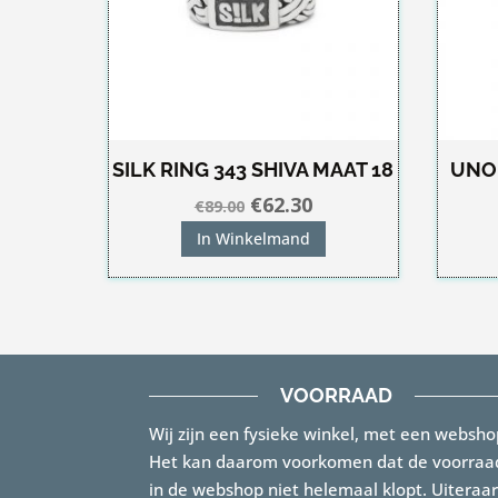
SILK RING 343 SHIVA MAAT 18
UNO
Oorspronkelijke
Huidige
€
62.30
€
89.00
prijs
prijs
In Winkelmand
was:
is:
€89.00.
€62.30.
VOORRAAD
Wij zijn een fysieke winkel, met een websho
Het kan daarom voorkomen dat de voorraa
in de webshop niet helemaal klopt. Uiteraa