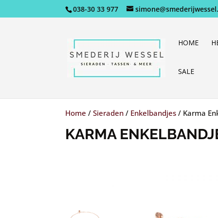
038-30 33 977
simone@smederijwessel.
HOME
H
SALE
Home
/
Sieraden
/
Enkelbandjes
/
Karma En
KARMA ENKELBANDJ