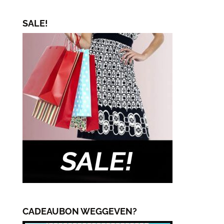
productpagina
prijs
prijs
SALE!
CADEAUBON WEGGEVEN?