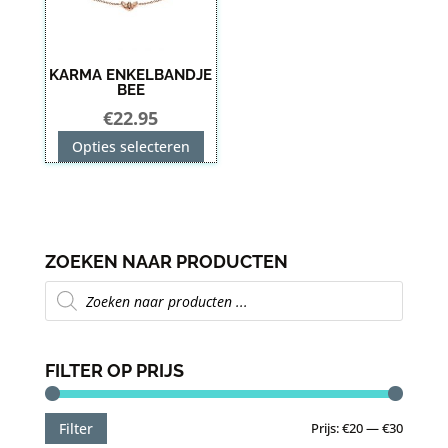
KARMA ENKELBANDJE
BEE
€
22.95
Dit
Opties selecteren
product
heeft
meerdere
variaties.
ZOEKEN NAAR PRODUCTEN
Deze
Producten
optie
zoeken
kan
gekozen
FILTER OP PRIJS
worden
op
Min.
Max.
Prijs:
€20
—
€30
de
Filter