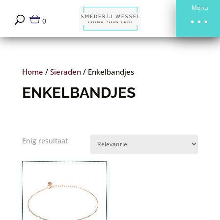
Menu
0
Home
/
Sieraden
/
Enkelbandjes
ENKELBANDJES
Enig resultaat