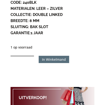
CODE:
240BLK
MATERIALEN:
LEER – ZILVER
COLLECTIE:
DOUBLE LINKED
BREEDTE:
8 MM
SLUITING:
BAK SLOT
GARANTIE:
1 JAAR
1 op voorraad
Silk
In Winkelmand
240BLK
Double
Linked
maat
21
aantal