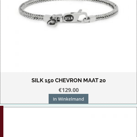
SILK 150 CHEVRON MAAT 20
€
129.00
In Winkelmand
G!