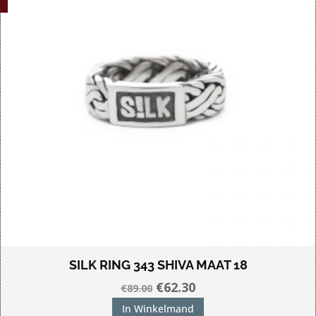
SILK RING 343 SHIVA MAAT 18
Oorspronkelijke
Huidige
€
62.30
€
89.00
prijs
prijs
In Winkelmand