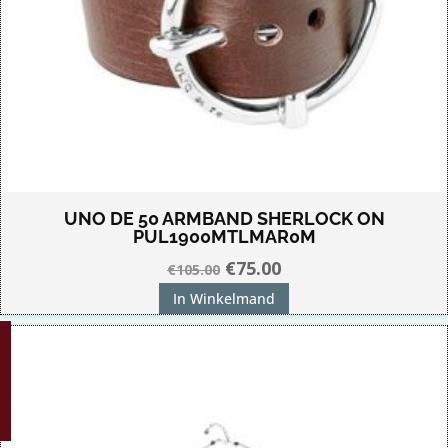
UNO DE 50 ARMBAND SHERLOCK ON
PUL1900MTLMAR0M
Oorspronkelijke
Huidige
€
75.00
€
105.00
prijs
prijs
In Winkelmand
was:
is:
G!
€105.00.
€75.00.