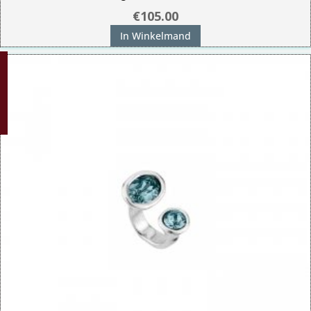
€
105.00
In Winkelmand
G!