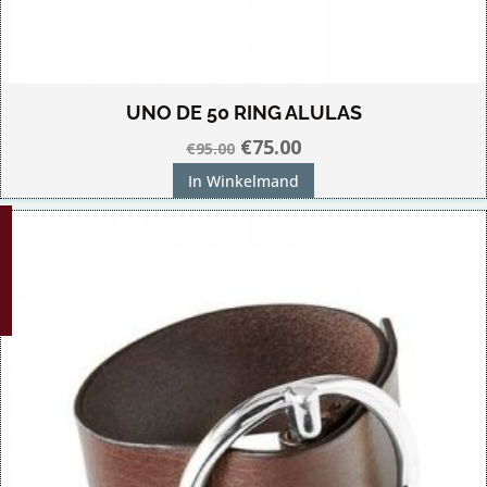
UNO DE 50 RING ALULAS
Oorspronkelijke
Huidige
€
75.00
€
95.00
prijs
prijs
In Winkelmand
was:
is:
G!
€95.00.
€75.00.