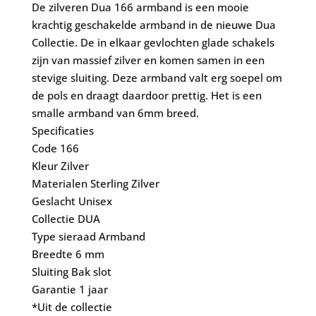
€259.00.
€181.30.
De zilveren Dua 166 armband is een mooie
krachtig geschakelde armband in de nieuwe Dua
Collectie. De in elkaar gevlochten glade schakels
zijn van massief zilver en komen samen in een
stevige sluiting. Deze armband valt erg soepel om
de pols en draagt daardoor prettig. Het is een
smalle armband van 6mm breed.
Specificaties
Code
166
Kleur
Zilver
Materialen
Sterling Zilver
Geslacht
Unisex
Collectie
DUA
Type sieraad
Armband
Breedte
6 mm
Sluiting
Bak slot
Garantie
1 jaar
*Uit de collectie