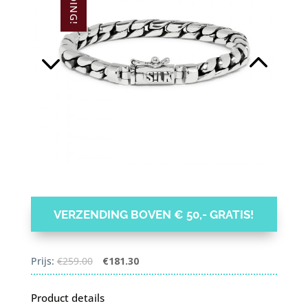
VERZENDING BOVEN € 50,- GRATIS!
Oorspronkelijke
Huidige
Prijs:
€
259.00
€
181.30
prijs
prijs
was:
is:
Product details