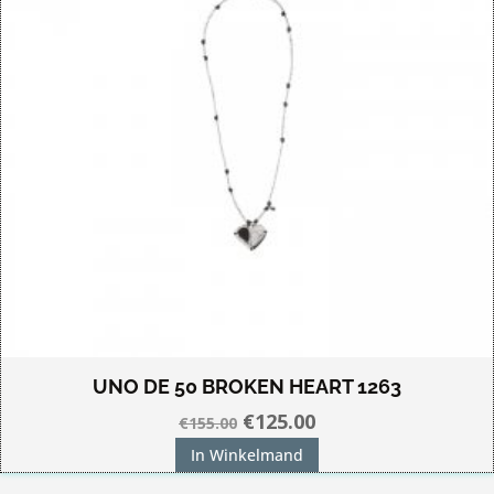
UNO DE 50 BROKEN HEART 1263
Oorspronkelijke
Huidige
€
125.00
€
155.00
prijs
prijs
In Winkelmand
was:
is: