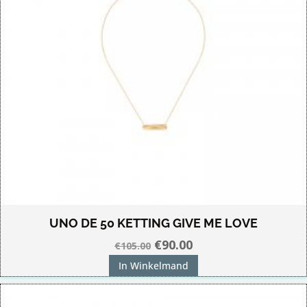
UNO DE 50 KETTING GIVE ME LOVE
Oorspronkelijke
Huidige
€
90.00
€
105.00
prijs
prijs
In Winkelmand
was:
is:
€105.00.
€90.00.