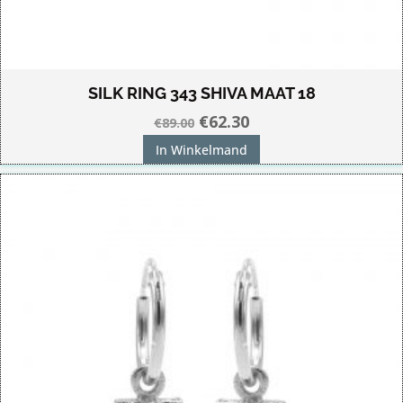
SILK RING 343 SHIVA MAAT 18
Oorspronkelijke
Huidige
€
62.30
€
89.00
prijs
prijs
In Winkelmand
was:
is:
€89.00.
€62.30.