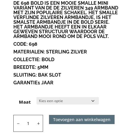
DE 698 BOLD IS EEN MOOIE SMALLE MINI
VARIANT VAN DE DE ZILVEREN 349 ARMBAND
MET ZIJN POPULAIRE SCHAKEL. HET SMALLE
VERFIJNDE ZILVEREN ARMBANDJE, IS HET
SMALSTE ARMBANDJE IN DE BOLD SERIE.
HET ARMBANDJE HEEFT EEN IN ELKAAR
GEWEVEN STRUCTUUR WAARDOOR DE
ARMBAND MOOI ROND OM DE POLS VALT.
CODE:
698
MATERIALEN:
STERLING ZILVER
COLLECTIE:
BOLD
BREEDTE:
5MM
SLUITING:
BAK SLOT
GARANTIE
1 JAAR
Maat
Silk
Toevoegen aan winkelwagen
698