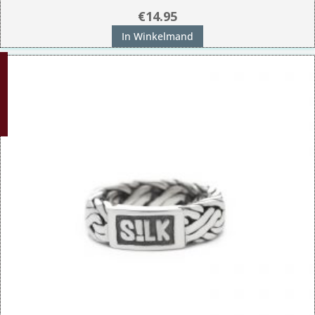
€
14.95
In Winkelmand
G!