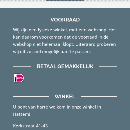
was:
is:
€69.00.
€40.00.
VOORRAAD
Wij zijn een fysieke winkel, met een webshop. Het
kan daarom voorkomen dat de voorraad in de
webshop niet helemaal klopt. Uiteraard proberen
wij dit zo snel mogelijk aan te passen.
BETAAL GEMAKKELIJK
WINKEL
U bent van harte welkom in onze winkel in
Hattem!
Kerkstraat 41-43