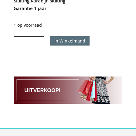
Sluiting
Karabijn sluiting
Garantie
1 jaar
1 op voorraad
Silk
In Winkelmand
149
Fox
maat
18
aantal