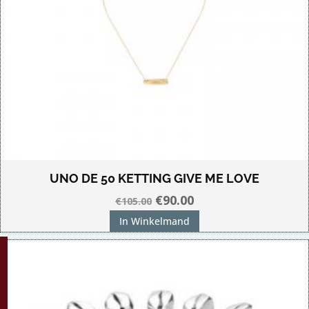
UNO DE 50 KETTING GIVE ME LOVE
Oorspronkelijke
Huidige
€
90.00
€
105.00
prijs
prijs
In Winkelmand
was:
is:
G!
€105.00.
€90.00.