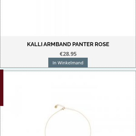
KALLI ARMBAND PANTER ROSE
€
28.95
In Winkelmand
G!