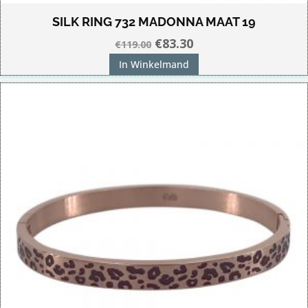
SILK RING 732 MADONNA MAAT 19
Oorspronkelijke
Huidige
€
83.30
€
119.00
prijs
prijs
In Winkelmand
was:
is:
€119.00.
€83.30.