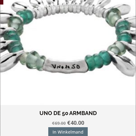
UNO DE 50 ARMBAND
Oorspronkelijke
Huidige
€
40.00
€
69.00
prijs
prijs
In Winkelmand