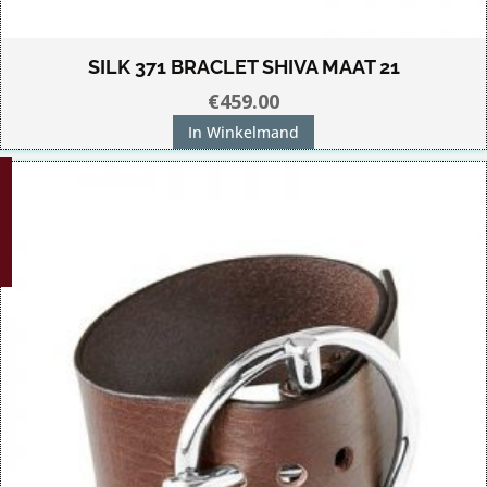
SILK 371 BRACLET SHIVA MAAT 21
€
459.00
In Winkelmand
G!