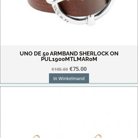
UNO DE 50 ARMBAND SHERLOCK ON
PUL1900MTLMAR0M
Oorspronkelijke
Huidige
€
75.00
€
105.00
prijs
prijs
In Winkelmand
was:
is:
€105.00.
€75.00.