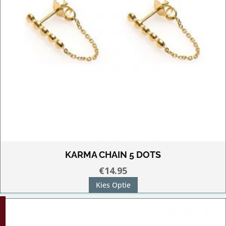
KARMA CHAIN 5 DOTS
€
14.95
Dit
Kies Optie
product
heeft
meerdere