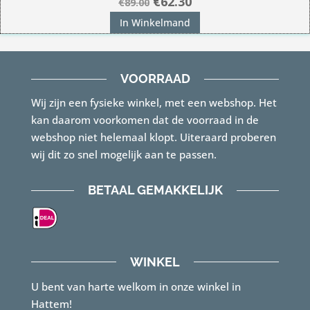
Oorspronkelijke
Huidige
€
62.30
€
89.00
prijs
prijs
In Winkelmand
was:
is:
€89.00.
€62.30.
VOORRAAD
Wij zijn een fysieke winkel, met een webshop. Het
kan daarom voorkomen dat de voorraad in de
webshop niet helemaal klopt. Uiteraard proberen
wij dit zo snel mogelijk aan te passen.
BETAAL GEMAKKELIJK
WINKEL
U bent van harte welkom in onze winkel in
Hattem!