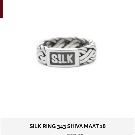
G!
variaties.
Deze
optie
kan
gekozen
worden
op
de
productpagina
SILK RING 343 SHIVA MAAT 18