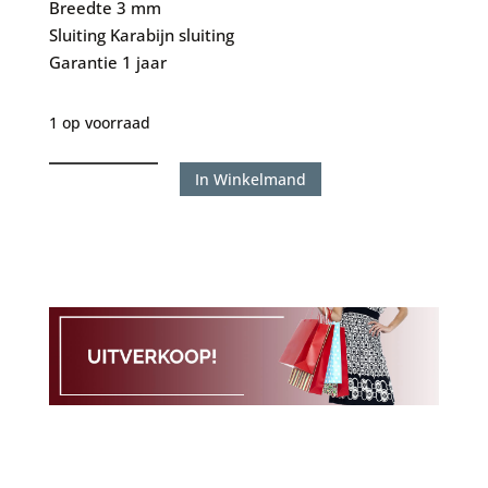
Breedte
3 mm
Sluiting
Karabijn sluiting
Garantie
1 jaar
1 op voorraad
SILK
In Winkelmand
151
connect
maat
19
aantal