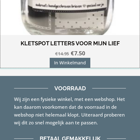
KLETSPOT LETTERS VOOR MIJN LIEF
Oorspronkelijke
Huidige
€
7.50
€
14.95
prijs
prijs
In Winkelmand
was:
is:
€14.95.
€7.50.
VOORRAAD
Wij zijn een fysieke winkel, met een webshop. Het
kan daarom voorkomen dat de voorraad in de
webshop niet helemaal klopt. Uiteraard proberen
wij dit zo snel mogelijk aan te passen.
BETAAL GEMAKKELIJK