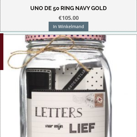
UNO DE 50 RING NAVY GOLD
€
105.00
In Winkelmand
G!