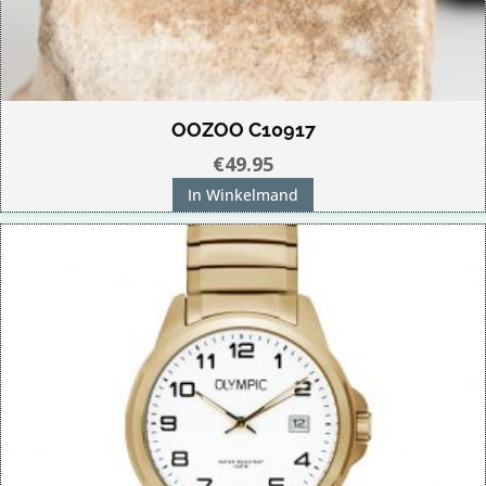
OOZOO C10917
€
49.95
In Winkelmand