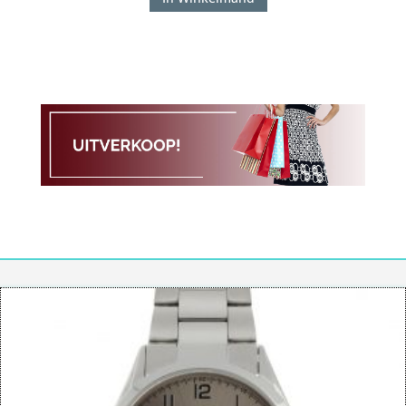
OL26HSS293
Merano
aantal