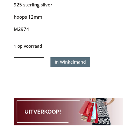
925 sterling silver
hoops 12mm
M2974
1 op voorraad
Karma
In Winkelmand
Horizontal
Tube
Silver
aantal