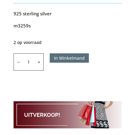
925 sterling silver
m3259s
2 op voorraad
Karma
In Winkelmand
Symbols
Twisted
Open
Circles
Silver
aantal