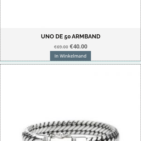
UNO DE 50 ARMBAND
Oorspronkelijke
Huidige
€
40.00
€
69.00
prijs
prijs
In Winkelmand
was:
is:
€69.00.
€40.00.