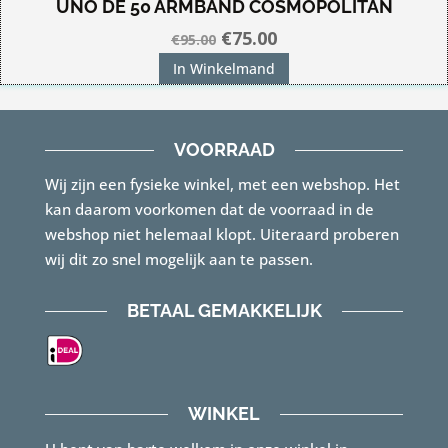
UNO DE 50 ARMBAND COSMOPOLITAN
Oorspronkelijke
Huidige
€
75.00
€
95.00
prijs
prijs
In Winkelmand
was:
is:
€95.00.
€75.00.
VOORRAAD
Wij zijn een fysieke winkel, met een webshop. Het
kan daarom voorkomen dat de voorraad in de
webshop niet helemaal klopt. Uiteraard proberen
wij dit zo snel mogelijk aan te passen.
BETAAL GEMAKKELIJK
WINKEL