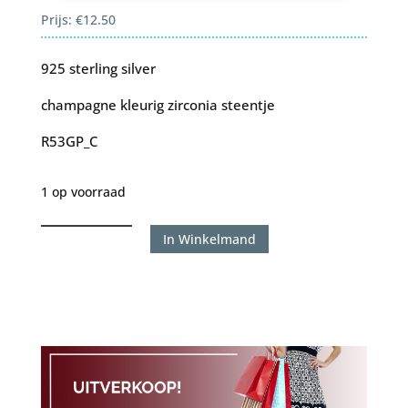
Prijs:
€
12.50
925 sterling silver
champagne kleurig zirconia steentje
R53GP_C
1 op voorraad
Karma
In Winkelmand
Zirconia
Symbols
Double
Champagn
Leaves
Goldplated
aantal