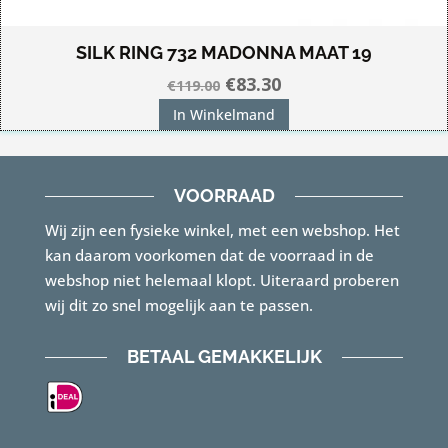
SILK RING 732 MADONNA MAAT 19
Oorspronkelijke
Huidige
€
83.30
€
119.00
prijs
prijs
In Winkelmand
was:
is:
€119.00.
€83.30.
VOORRAAD
Wij zijn een fysieke winkel, met een webshop. Het
kan daarom voorkomen dat de voorraad in de
webshop niet helemaal klopt. Uiteraard proberen
wij dit zo snel mogelijk aan te passen.
BETAAL GEMAKKELIJK