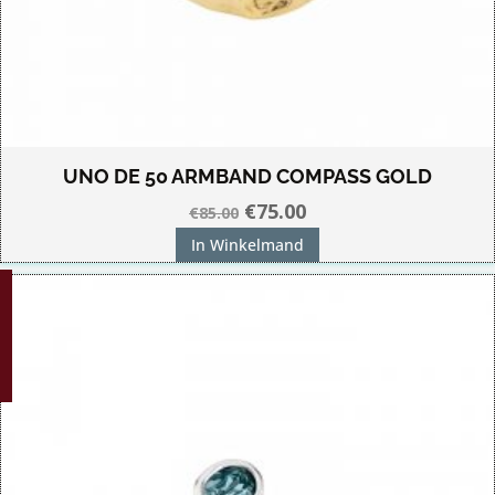
UNO DE 50 ARMBAND COMPASS GOLD
Oorspronkelijke
Huidige
€
75.00
€
85.00
prijs
prijs
In Winkelmand
was:
is:
G!
€85.00.
€75.00.