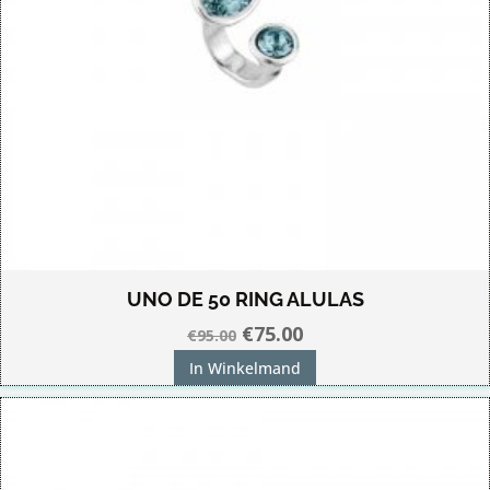
UNO DE 50 RING ALULAS
Oorspronkelijke
Huidige
€
75.00
€
95.00
prijs
prijs
In Winkelmand
was:
is:
€95.00.
€75.00.