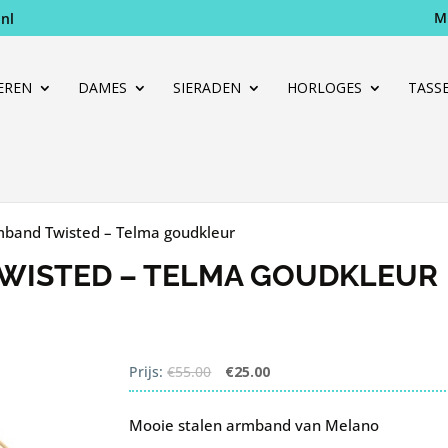
M
nl
Producten
zoeken
EREN
DAMES
SIERADEN
HORLOGES
TASS
band Twisted – Telma goudkleur
WISTED – TELMA GOUDKLEUR
Oorspronkelijke
Huidige
Prijs:
€
55.00
€
25.00
prijs
prijs
was:
is:
Mooie stalen armband van Melano
€55.00.
€25.00.