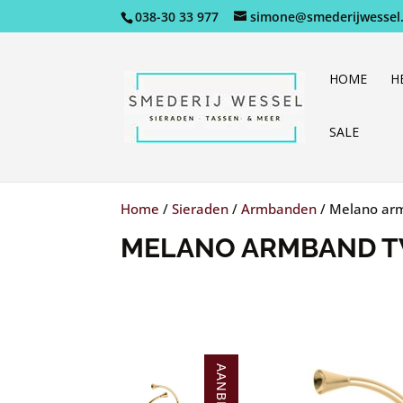
038-30 33 977
simone@smederijwessel.
HOME
H
SALE
Home
/
Sieraden
/
Armbanden
/
Melano arm
MELANO ARMBAND T