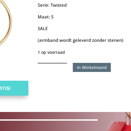
Serie: Twisted
Maat: S
SALE
(armband wordt geleverd zonder stenen)
1 op voorraad
Melano
In Winkelmand
armband
Twisted
TIS!
-
Telma
goudkleur
aantal