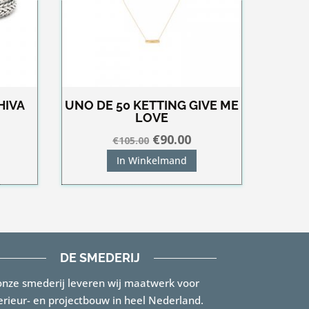
HIVA
UNO DE 50 KETTING GIVE ME
LOVE
Oorspronkelijke
Huidige
€
90.00
€
105.00
prijs
prijs
In Winkelmand
was:
is:
€105.00.
€90.00.
DE SMEDERIJ
onze smederij leveren wij maatwerk voor
erieur- en projectbouw in heel Nederland.