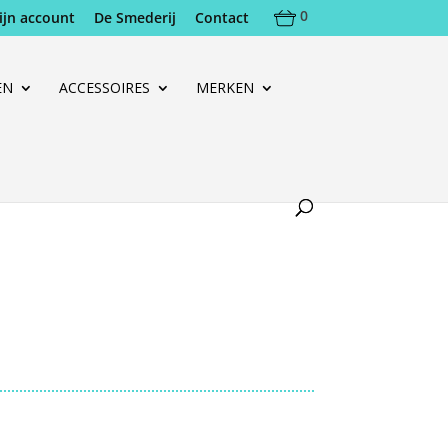
0
ijn account
De Smederij
Contact
EN
ACCESSOIRES
MERKEN