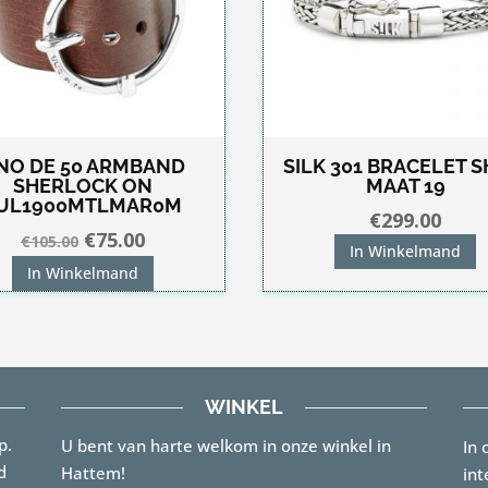
NO DE 50 ARMBAND
SILK 301 BRACELET S
SHERLOCK ON
MAAT 19
UL1900MTLMAR0M
€
299.00
Oorspronkelijke
Huidige
€
75.00
€
105.00
In Winkelmand
prijs
prijs
In Winkelmand
was:
is:
€105.00.
€75.00.
WINKEL
p.
U bent van harte welkom in onze winkel in
In 
d
Hattem!
int