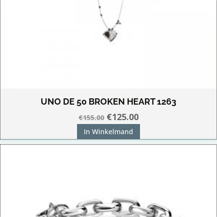
UNO DE 50 BROKEN HEART 1263
Oorspronkelijke
Huidige
€
125.00
€
155.00
prijs
prijs
In Winkelmand
was:
is:
€155.00.
€125.00.