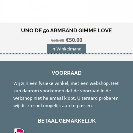
UNO DE 50 ARMBAND GIMME LOVE
Oorspronkelijke
Huidige
€
50.00
€
59.00
prijs
prijs
In Winkelmand
was:
is:
€59.00.
€50.00.
VOORRAAD
Wij zijn een fysieke winkel, met een webshop. Het
kan daarom voorkomen dat de voorraad in de
webshop niet helemaal klopt. Uiteraard proberen
wij dit zo snel mogelijk aan te passen.
BETAAL GEMAKKELIJK