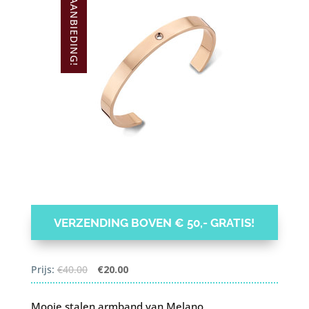
AANBIEDING!
VERZENDING BOVEN € 50,- GRATIS!
Oorspronkelijke
Huidige
Prijs:
€
40.00
€
20.00
prijs
prijs
was:
is:
Mooie stalen armband van Melano