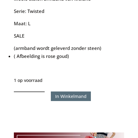
€40.00.
€20.00.
Serie: Twisted
Maat: L
SALE
(armband wordt geleverd zonder steen)
( Afbeelding is rose goud)
1 op voorraad
Melano
In Winkelmand
armband
Twisted
-
Wide
goudkleur