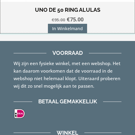
UNO DE 50 RING ALULAS
Oorspronkelijke
Huidige
€
75.00
€
95.00
prijs
prijs
In Winkelmand
was:
is:
€95.00.
€75.00.
VOORRAAD
Wij zijn een fysieke winkel, met een webshop. Het
kan daarom voorkomen dat de voorraad in de
webshop niet helemaal klopt. Uiteraard proberen
wij dit zo snel mogelijk aan te passen.
BETAAL GEMAKKELIJK
WINKEL