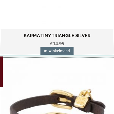
KARMA TINY TRIANGLE SILVER
€
14.95
In Winkelmand
G!