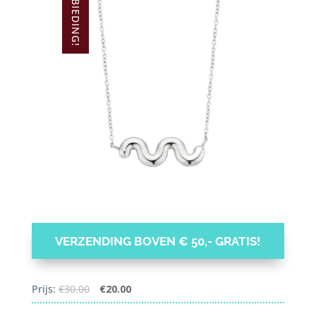
AANBIEDING!
VERZENDING BOVEN € 50,- GRATIS!
Oorspronkelijke
Huidige
Prijs:
€
30.00
€
20.00
prijs
prijs