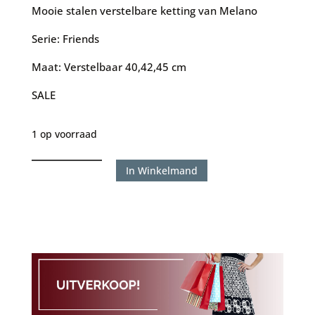
was:
is:
Mooie stalen verstelbare ketting van Melano
€30.00.
€20.00.
Serie: Friends
Maat: Verstelbaar 40,42,45 cm
SALE
1 op voorraad
Melano
In Winkelmand
ketting
Crinkle
aantal