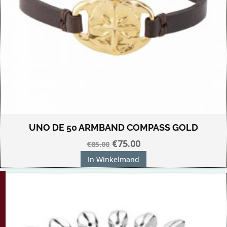
UNO DE 50 ARMBAND COMPASS GOLD
Oorspronkelijke
Huidige
€
75.00
€
85.00
prijs
prijs
In Winkelmand
was:
is:
G!
€85.00.
€75.00.