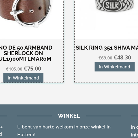
NO DE 50 ARMBAND
SILK RING 351 SHIVA M
SHERLOCK ON
Oorspron
Hu
€
48.30
€
69.00
UL1900MTLMAR0M
prijs
pri
In Winkelmand
Oorspronkelijke
Huidige
€
75.00
€
105.00
was:
is:
prijs
prijs
In Winkelmand
€69.00.
€4
was:
is:
€105.00.
€75.00.
WINKEL
p.
U bent van harte welkom in onze winkel in
In 
d
Hattem!
int