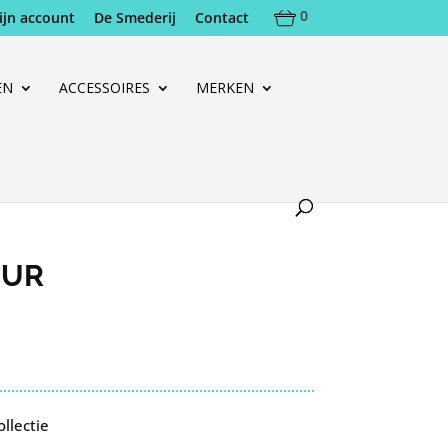
0
ijn account
De Smederij
Contact
EN
ACCESSOIRES
MERKEN
EUR
llectie