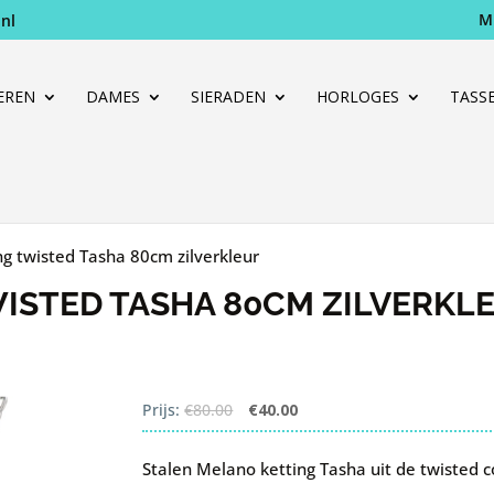
M
nl
Producten
zoeken
EREN
DAMES
SIERADEN
HORLOGES
TASS
g twisted Tasha 80cm zilverkleur
ISTED TASHA 80CM ZILVERKL
Oorspronkelijke
Huidige
Prijs:
€
80.00
€
40.00
prijs
prijs
was:
is:
Stalen Melano ketting Tasha uit de twisted co
€80.00.
€40.00.