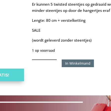
Er kunnen 5 twisted steentjes op gedraaid 
minder steentjes op door de hangertjes eraf 
Lengte: 80 cm + verstelketting
SALE
(wordt geleverd zonder steentjes)
1 op voorraad
Melano
In Winkelmand
ketting
twisted
TIS!
Tasha
80cm
zilverkleur
aantal