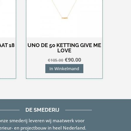
AAT 18
UNO DE 50 KETTING GIVE ME
LOVE
kelijke
idige
Oorspronkelijke
Huidige
€
90.00
€
105.00
js
prijs
prijs
In Winkelmand
was:
is:
8.30.
€105.00.
€90.00.
DE SMEDERIJ
onze smederij leveren wij maatwerk voor
erieur- en projectbouw in heel Nederland.