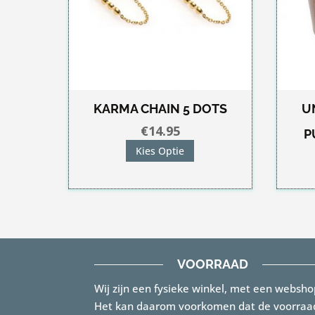
KARMA CHAIN 5 DOTS
U
€
14.95
P
Dit
Kies Optie
product
heeft
meerdere
variaties.
Deze
optie
VOORRAAD
kan
Wij zijn een fysieke winkel, met een websho
gekozen
Het kan daarom voorkomen dat de voorraa
worden