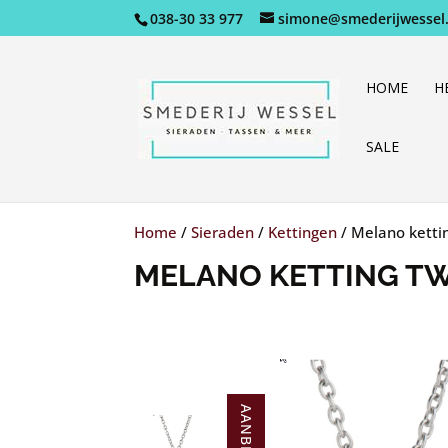
038-30 33 977
simone@smederijwessel.
HOME
H
SALE
Home
/
Sieraden
/
Kettingen
/
Melano kettin
MELANO KETTING TW