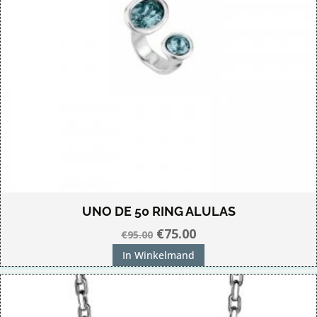
UNO DE 50 RING ALULAS
Oorspronkelijke
Huidige
€
75.00
€
95.00
prijs
prijs
In Winkelmand
was:
is:
€95.00.
€75.00.