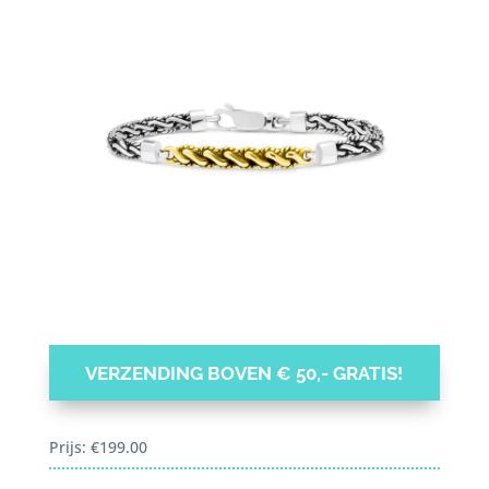
VERZENDING BOVEN € 50,- GRATIS!
Prijs:
€
199.00