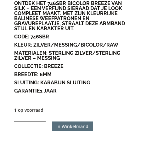
ONTDEK HET 746SBR BICOLOR BREEZE VAN
SILK – EEN VERFIJND SIERAAD DAT JE LOOK
COMPLEET MAAKT. MET ZIJN KLEURRIJKE
BALINESE WEEFPATRONEN EN
GRAVUREPLAATJE, STRAALT DEZE ARMBAND
STIJL EN KARAKTER UIT.
CODE:
746SBR
KLEUR:
ZILVER/MESSING/BICOLOR/RAW
MATERIALEN:
STERLING ZILVER/STERLING
ZILVER – MESSING
COLLECTIE:
BREEZE
BREEDTE:
6MM
SLUITING:
KARABIJN SLUITING
GARANTIE
1 JAAR
1 op voorraad
Silk
In Winkelmand
746SBR