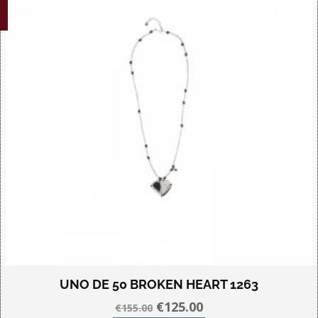
UNO DE 50 BROKEN HEART 1263
Oorspronkelijke
Huidige
€
125.00
€
155.00