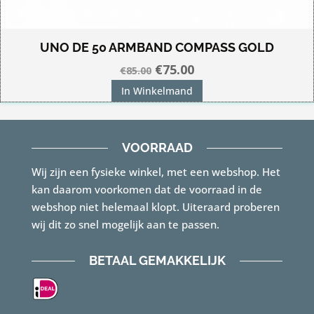
UNO DE 50 ARMBAND COMPASS GOLD
Oorspronkelijke
Huidige
€
75.00
€
85.00
prijs
prijs
In Winkelmand
was:
is:
€85.00.
€75.00.
VOORRAAD
Wij zijn een fysieke winkel, met een webshop. Het
kan daarom voorkomen dat de voorraad in de
webshop niet helemaal klopt. Uiteraard proberen
wij dit zo snel mogelijk aan te passen.
BETAAL GEMAKKELIJK