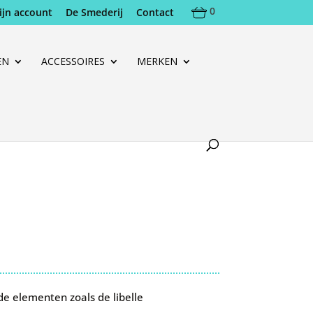
0
ijn account
De Smederij
Contact
EN
ACCESSOIRES
MERKEN
e elementen zoals de libelle