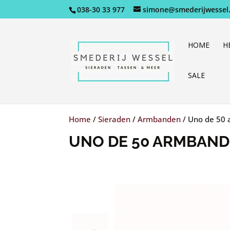
038-30 33 977
simone@smederijwessel.
HOME
H
SALE
Home
/
Sieraden
/
Armbanden
/
Uno de 50 
UNO DE 50 ARMBAND