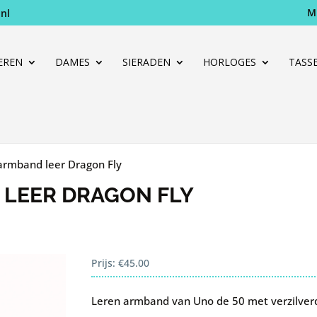
M
nl
Producten
zoeken
EREN
DAMES
SIERADEN
HORLOGES
TASS
armband leer Dragon Fly
 LEER DRAGON FLY
Prijs:
€
45.00
Leren armband van Uno de 50 met verzilverd