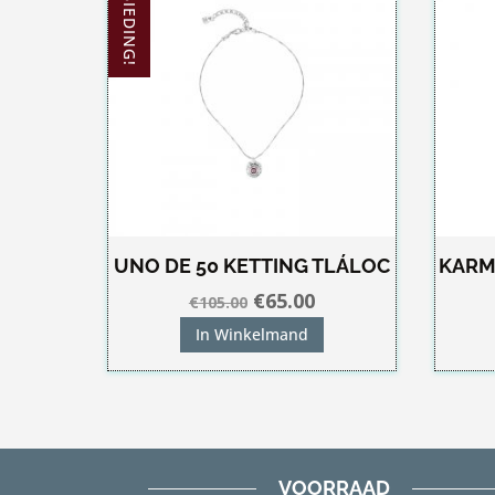
AANBIEDING!
UNO DE 50 KETTING TLÁLOC
KARM
Oorspronkelijke
Huidige
€
65.00
€
105.00
prijs
prijs
In Winkelmand
was:
is:
€105.00.
€65.00.
VOORRAAD