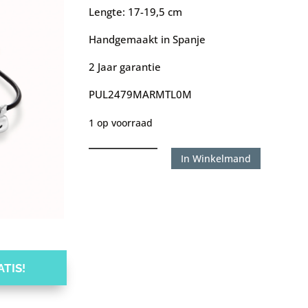
Lengte: 17-19,5 cm
Handgemaakt in Spanje
2 Jaar garantie
PUL2479MARMTL0M
1 op voorraad
Uno
In Winkelmand
de
50
armband
leer
Dragon
Fly
TIS!
aantal