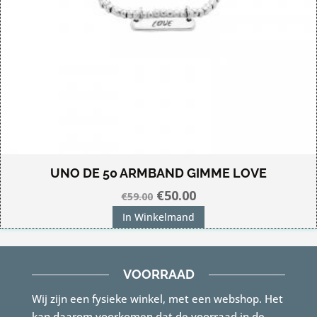
UNO DE 50 ARMBAND GIMME LOVE
Oorspronkelijke
Huidige
€
50.00
€
59.00
prijs
prijs
In Winkelmand
was:
is:
€59.00.
€50.00.
VOORRAAD
Wij zijn een fysieke winkel, met een webshop. Het
kan daarom voorkomen dat de voorraad in de