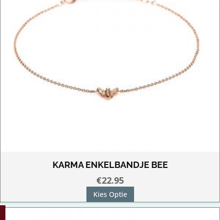
KARMA ENKELBANDJE BEE
€
22.95
Dit
Kies Optie
product
heeft