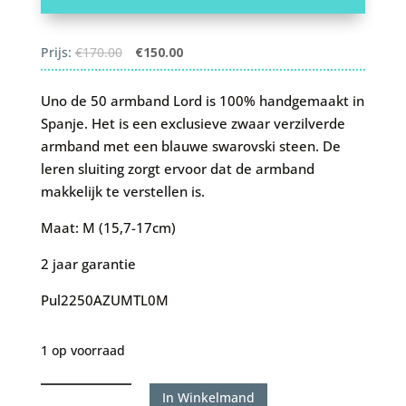
Oorspronkelijke
Huidige
Prijs:
€
170.00
€
150.00
prijs
prijs
was:
is:
Uno de 50 armband Lord is 100% handgemaakt in
€170.00.
€150.00.
Spanje. Het is een exclusieve zwaar verzilverde
armband met een blauwe swarovski steen. De
leren sluiting zorgt ervoor dat de armband
makkelijk te verstellen is.
Maat: M (15,7-17cm)
2 jaar garantie
Pul2250AZUMTL0M
1 op voorraad
Uno
In Winkelmand