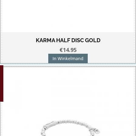
KARMA HALF DISC GOLD
€
14.95
In Winkelmand
G!