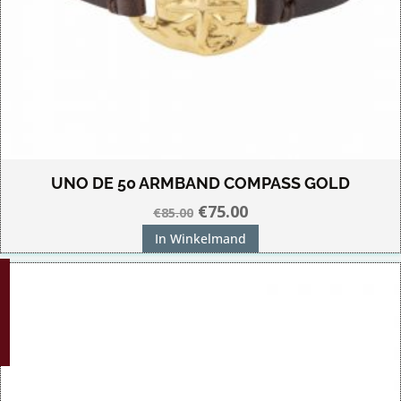
UNO DE 50 ARMBAND COMPASS GOLD
Oorspronkelijke
Huidige
€
75.00
€
85.00
prijs
prijs
In Winkelmand
was:
is:
G!
€85.00.
€75.00.