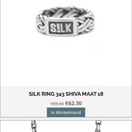
SILK RING 343 SHIVA MAAT 18
Oorspronkelijke
Huidige
€
62.30
€
89.00
prijs
prijs
In Winkelmand
was:
is:
€89.00.
€62.30.