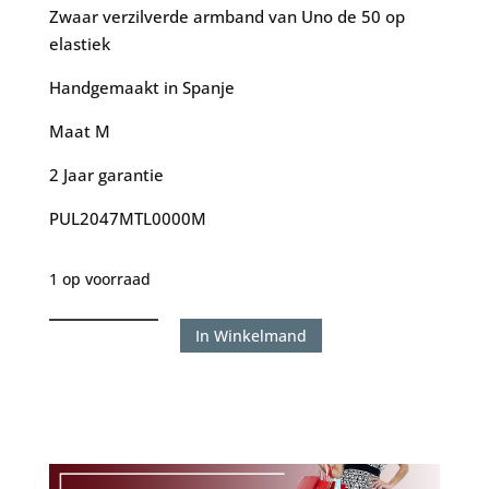
was:
is:
Zwaar verzilverde armband van Uno de 50 op
€99.00.
€80.00.
elastiek
Handgemaakt in Spanje
Maat M
2 Jaar garantie
PUL2047MTL0000M
1 op voorraad
Uno
In Winkelmand
de
50
armband
Red
Two