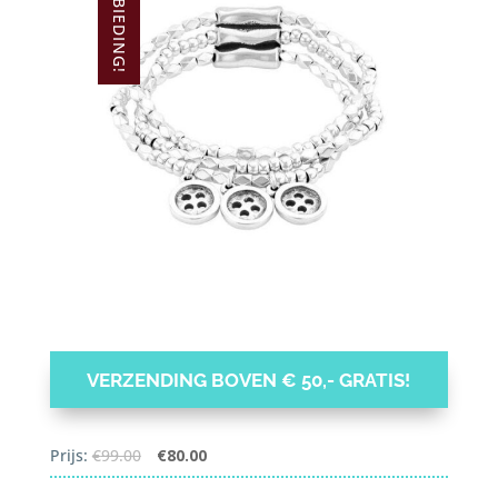
AANBIEDING!
VERZENDING BOVEN € 50,- GRATIS!
Oorspronkelijke
Huidige
Prijs:
€
99.00
€
80.00
prijs
prijs