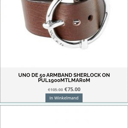
UNO DE 50 ARMBAND SHERLOCK ON
PUL1900MTLMAR0M
Oorspronkelijke
Huidige
€
75.00
€
105.00
prijs
prijs
In Winkelmand
was:
is:
€105.00.
€75.00.