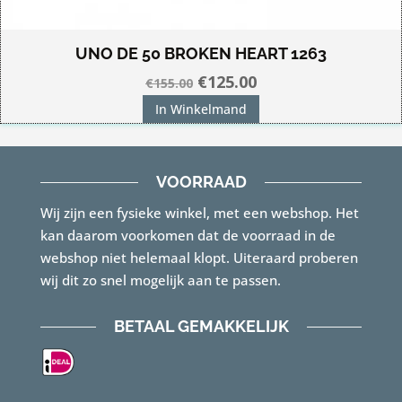
UNO DE 50 BROKEN HEART 1263
Oorspronkelijke
Huidige
€
125.00
€
155.00
prijs
prijs
In Winkelmand
was:
is:
€155.00.
€125.00.
VOORRAAD
Wij zijn een fysieke winkel, met een webshop. Het
kan daarom voorkomen dat de voorraad in de
webshop niet helemaal klopt. Uiteraard proberen
wij dit zo snel mogelijk aan te passen.
BETAAL GEMAKKELIJK