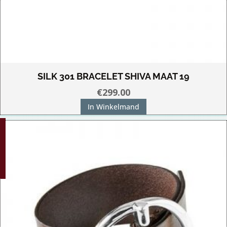
SILK 301 BRACELET SHIVA MAAT 19
€
299.00
In Winkelmand
G!