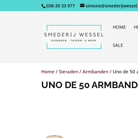
038-30 33 977
simone@smederijwessel.
HOME
H
SALE
Home
/
Sieraden
/
Armbanden
/
Uno de 50 
UNO DE 50 ARMBAND