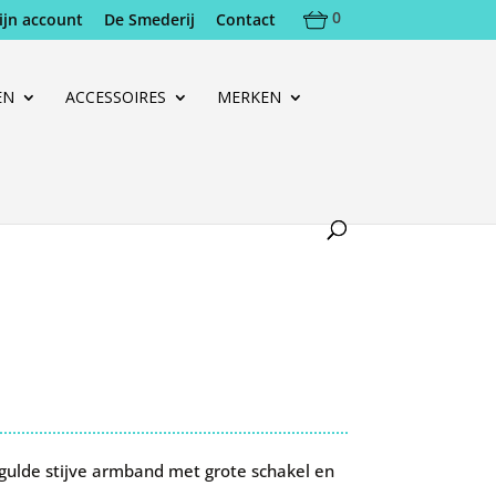
0
ijn account
De Smederij
Contact
EN
ACCESSOIRES
MERKEN
gulde stijve armband met grote schakel en