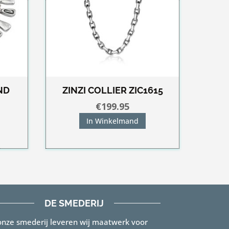
ND
ZINZI COLLIER ZIC1615
€
199.95
kelijke
idige
In Winkelmand
js
5.00.
DE SMEDERIJ
onze smederij leveren wij maatwerk voor