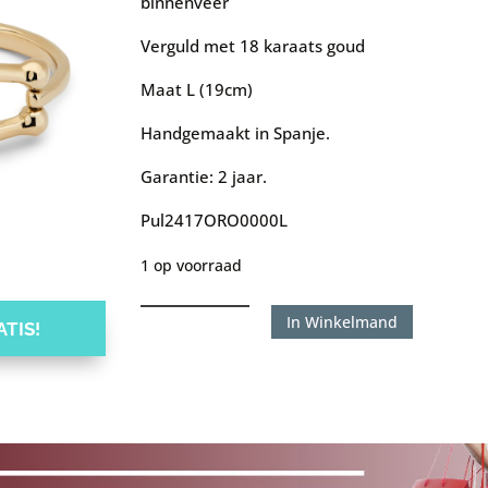
binnenveer
Verguld met 18 karaats goud
Maat L (19cm)
Handgemaakt in Spanje.
Garantie: 2 jaar.
Pul2417ORO0000L
1 op voorraad
Uno
In Winkelmand
TIS!
de
50
armband
Teen
gold
aantal