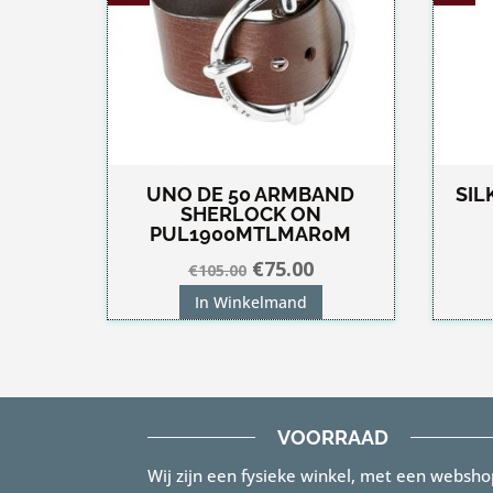
UNO DE 50 ARMBAND
SIL
SHERLOCK ON
PUL1900MTLMAR0M
Oorspronkelijke
Huidige
€
75.00
€
105.00
prijs
prijs
In Winkelmand
was:
is:
€105.00.
€75.00.
VOORRAAD
Wij zijn een fysieke winkel, met een websho