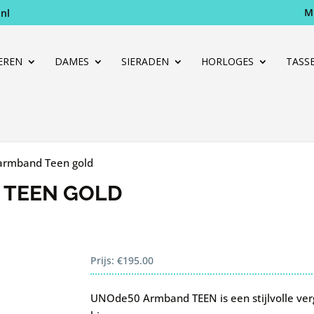
M
nl
Producten
zoeken
EREN
DAMES
SIERADEN
HORLOGES
TASS
armband Teen gold
 TEEN GOLD
Prijs:
€
195.00
UNOde50 Armband TEEN is een stijlvolle ver