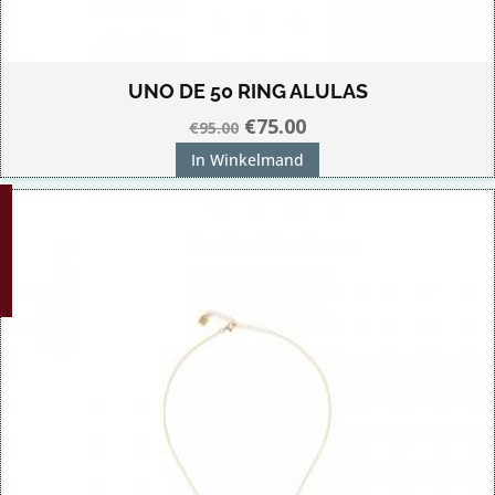
UNO DE 50 RING ALULAS
Oorspronkelijke
Huidige
€
75.00
€
95.00
prijs
prijs
In Winkelmand
was:
is:
G!
€95.00.
€75.00.