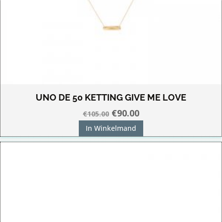
UNO DE 50 KETTING GIVE ME LOVE
Oorspronkelijke
Huidige
€
90.00
€
105.00
prijs
prijs
In Winkelmand
was:
is:
€105.00.
€90.00.