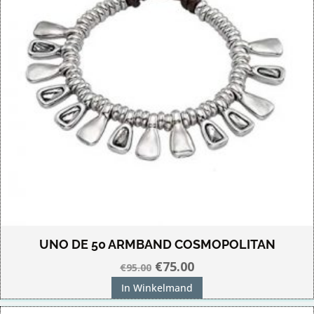
UNO DE 50 ARMBAND COSMOPOLITAN
Oorspronkelijke
Huidige
€
75.00
€
95.00
prijs
prijs
In Winkelmand
was:
is: