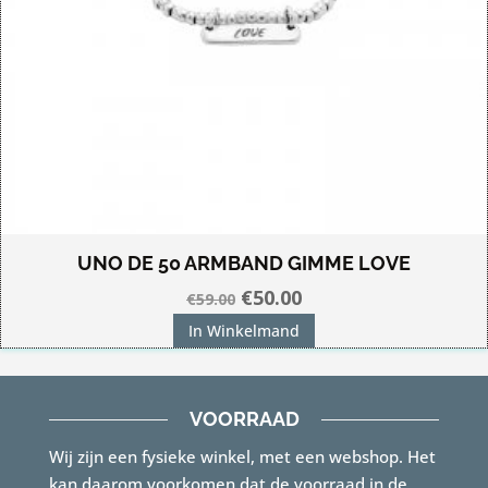
UNO DE 50 ARMBAND GIMME LOVE
Oorspronkelijke
Huidige
€
50.00
€
59.00
prijs
prijs
In Winkelmand
was:
is:
€59.00.
€50.00.
VOORRAAD
Wij zijn een fysieke winkel, met een webshop. Het
kan daarom voorkomen dat de voorraad in de