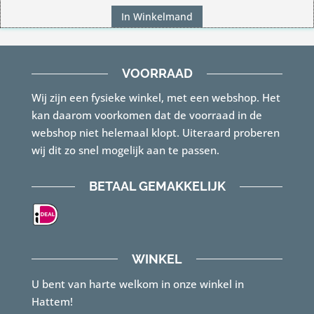
prijs
prijs
In Winkelmand
was:
is:
€149.00.
€125.00.
VOORRAAD
Wij zijn een fysieke winkel, met een webshop. Het
kan daarom voorkomen dat de voorraad in de
webshop niet helemaal klopt. Uiteraard proberen
wij dit zo snel mogelijk aan te passen.
BETAAL GEMAKKELIJK
WINKEL
U bent van harte welkom in onze winkel in
Hattem!