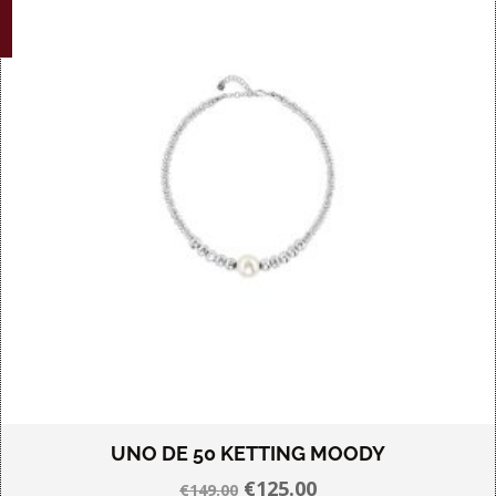
UNO DE 50 KETTING MOODY
Oorspronkelijke
Huidige
€
125.00
€
149.00