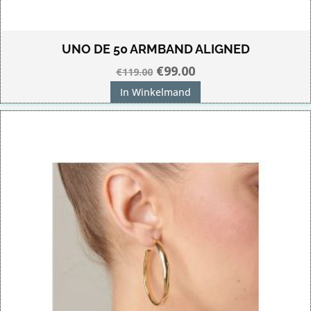
UNO DE 50 ARMBAND ALIGNED
Oorspronkelijke
Huidige
€
99.00
€
119.00
prijs
prijs
In Winkelmand
was:
is:
€119.00.
€99.00.