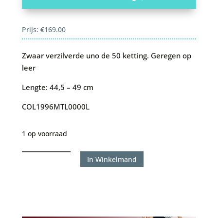
Prijs:
€
169.00
Zwaar verzilverde uno de 50 ketting. Geregen op
leer
Lengte: 44,5 – 49 cm
COL1996MTL0000L
1 op voorraad
Uno
In Winkelmand
de
50
ketting
1996