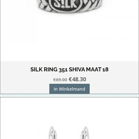
SILK RING 351 SHIVA MAAT 18
Oorspronkelijke
Huidige
€
48.30
€
69.00
prijs
prijs
In Winkelmand
was:
is:
€69.00.
€48.30.