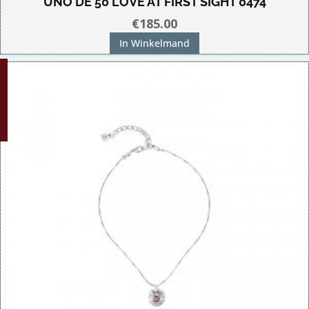
UNO DE 50 LOVE AT FIRST SIGHT 0474
€
185.00
In Winkelmand
G!