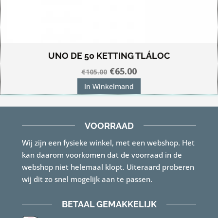
UNO DE 50 KETTING TLÁLOC
Oorspronkelijke
Huidige
€
65.00
€
105.00
prijs
prijs
In Winkelmand
was:
is:
€105.00.
€65.00.
VOORRAAD
Wij zijn een fysieke winkel, met een webshop. Het
kan daarom voorkomen dat de voorraad in de
webshop niet helemaal klopt. Uiteraard proberen
wij dit zo snel mogelijk aan te passen.
BETAAL GEMAKKELIJK