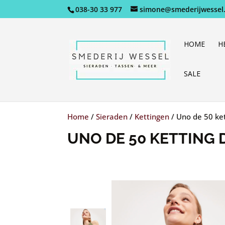
038-30 33 977
simone@smederijwessel.
HOME
H
SALE
Home
/
Sieraden
/
Kettingen
/
Uno de 50 ket
UNO DE 50 KETTING