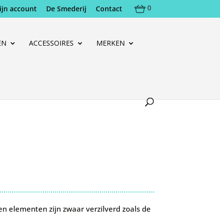
0
ijn account
De Smederij
Contact
EN
ACCESSOIRES
MERKEN
en elementen zijn zwaar verzilverd zoals de