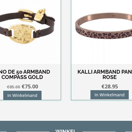
NO DE 50 ARMBAND
KALLI ARMBAND PA
COMPASS GOLD
ROSE
Oorspronkelijke
Huidige
€
75.00
€
28.95
€
85.00
prijs
prijs
In Winkelmand
In Winkelmand
was:
is:
€85.00.
€75.00.
WINKEL