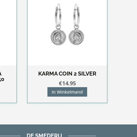
A
KARMA COIN 2 SILVER
50
€
14.95
kelijke
idige
In Winkelmand
js
5.00.
DE SMEDERIJ