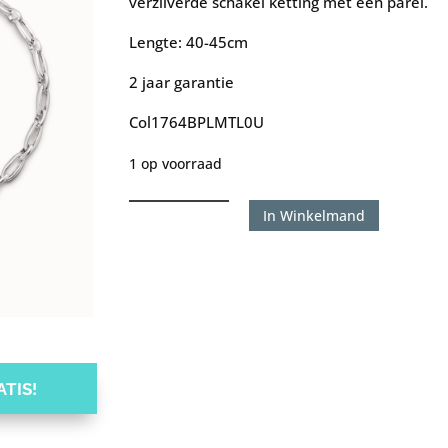
verzilverde schakel ketting met een parel.
Lengte: 40-45cm
2 jaar garantie
Col1764BPLMTL0U
1 op voorraad
Uno
In Winkelmand
de
50
ketting
Ovni
aantal
TIS!