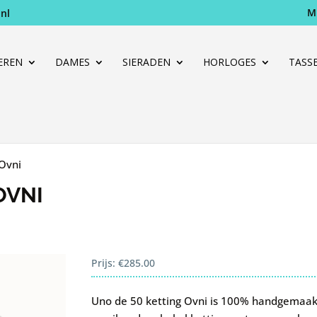
M
nl
Producten
zoeken
EREN
DAMES
SIERADEN
HORLOGES
TASS
 Ovni
OVNI
Prijs:
€
285.00
Uno de 50 ketting Ovni is 100% handgemaakt 