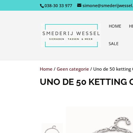
038-30 33 977
simone@smederijwessel.
HOME
H
SALE
Home
/
Geen categorie
/
Uno de 50 ketting
UNO DE 50 KETTING 