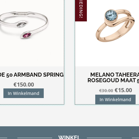
AANBIEDING!
DE 50 ARMBAND SPRING
MELANO TAHEER
ROSEGOUD MAAT 
€
150.00
Oorspron
Hu
€
15.00
€
30.00
In Winkelmand
prijs
pri
In Winkelmand
was:
is:
€30.00.
€1
WINKEL