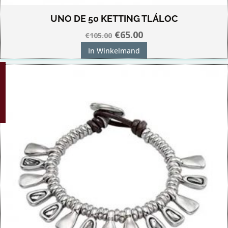
UNO DE 50 KETTING TLÁLOC
Oorspronkelijke
Huidige
€
65.00
€
105.00
prijs
prijs
In Winkelmand
was:
is:
G!
€105.00.
€65.00.