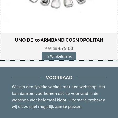
UNO DE 50 ARMBAND COSMOPOLITAN
Oorspronkelijke
Huidige
€
75.00
€
95.00
prijs
prijs
In Winkelmand
was:
is:
€95.00.
€75.00.
VOORRAAD
Wij zijn een fysieke winkel, met een webshop. Het
kan daarom voorkomen dat de voorraad in de
webshop niet helemaal klopt. Uiteraard proberen
wij dit zo snel mogelijk aan te passen.