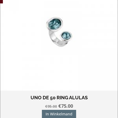
UNO DE 50 RING ALULAS
Oorspronkelijke
Huidige
€
75.00
€
95.00
prijs
prijs
In Winkelmand