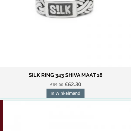
SILK RING 343 SHIVA MAAT 18
Oorspronkelijke
Huidige
€
62.30
€
89.00
prijs
prijs
In Winkelmand
was:
is:
G!
€89.00.
€62.30.