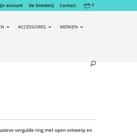
0
ijn account
De Smederij
Contact
EN
ACCESSOIRES
MERKEN
usieve vergulde ring met open ontwerp en