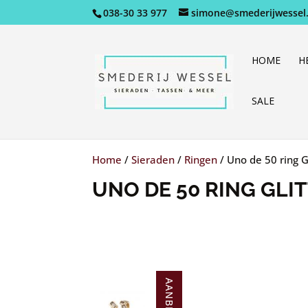
038-30 33 977
simone@smederijwessel.
HOME
H
SALE
Home
/
Sieraden
/
Ringen
/
Uno de 50 ring Gl
UNO DE 50 RING GLI