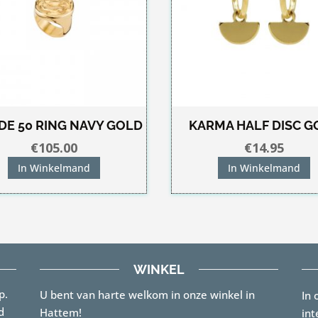
DE 50 RING NAVY GOLD
KARMA HALF DISC G
€
105.00
€
14.95
In Winkelmand
In Winkelmand
WINKEL
p.
U bent van harte welkom in onze winkel in
In 
d
Hattem!
int