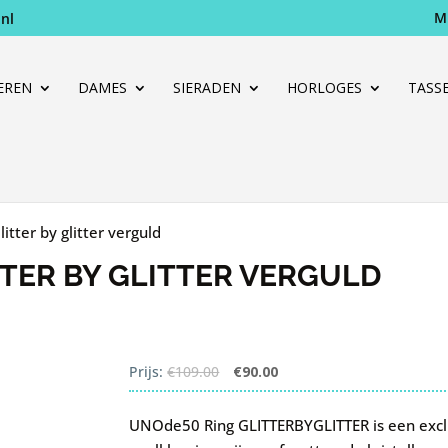
M
nl
Producten
zoeken
EREN
DAMES
SIERADEN
HORLOGES
TASS
itter by glitter verguld
TTER BY GLITTER VERGULD
Oorspronkelijke
Huidige
Prijs:
€
109.00
€
90.00
prijs
prijs
was:
is:
UNOde50 Ring GLITTERBYGLITTER is een excl
€109.00.
€90.00.