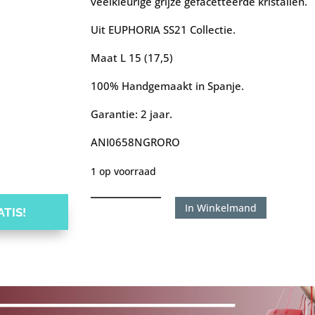
veelkleurige grijze gefacetteerde kristallen.
Uit EUPHORIA SS21 Collectie.
Maat L 15 (17,5)
100% Handgemaakt in Spanje.
Garantie: 2 jaar.
ANI0658NGRORO
1 op voorraad
Uno
In Winkelmand
TIS!
de
50
ring
Glitter
by
glitter