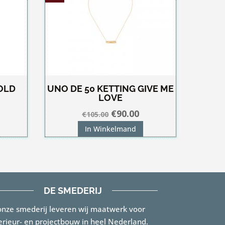
OLD
UNO DE 50 KETTING GIVE ME
LOVE
Oorspronkelijke
Huidige
€
90.00
€
105.00
prijs
prijs
In Winkelmand
was:
is:
€105.00.
€90.00.
DE SMEDERIJ
onze smederij leveren wij maatwerk voor
erieur- en projectbouw in heel Nederland.