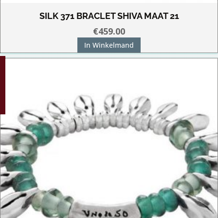
SILK 371 BRACLET SHIVA MAAT 21
€
459.00
In Winkelmand
G!