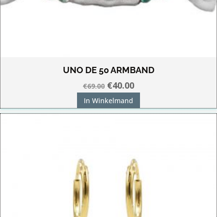
UNO DE 50 ARMBAND
Oorspronkelijke
Huidige
€
40.00
€
69.00
prijs
prijs
In Winkelmand
was:
is:
€69.00.
€40.00.