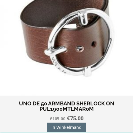
UNO DE 50 ARMBAND SHERLOCK ON
PUL1900MTLMAR0M
Oorspronkelijke
Huidige
€
75.00
€
105.00
prijs
prijs
In Winkelmand