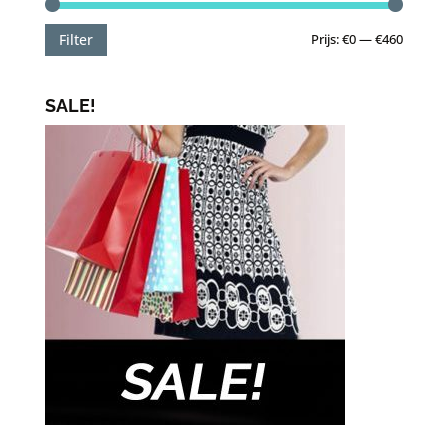
Min.
Max.
Prijs:
€0
—
€460
Filter
prijs
prijs
SALE!