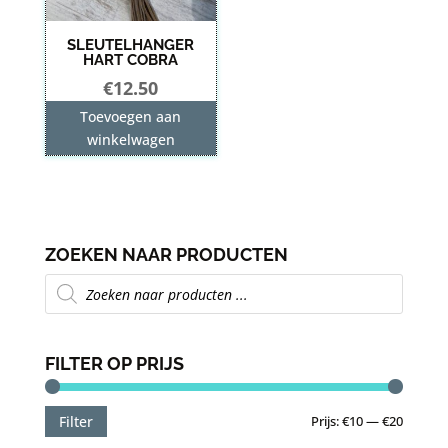
SLEUTELHANGER
HART COBRA
€
12.50
Toevoegen aan
winkelwagen
ZOEKEN NAAR PRODUCTEN
Producten
zoeken
FILTER OP PRIJS
Min.
Max.
Prijs:
€10
—
€20
Filter