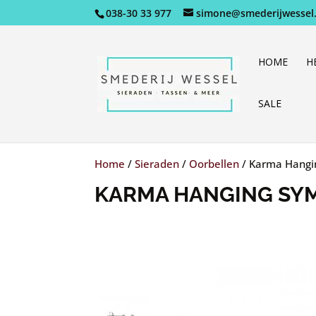
038-30 33 977
simone@smederijwessel.
HOME
H
SALE
Home
/
Sieraden
/
Oorbellen
/
Karma Hangin
KARMA HANGING SYM