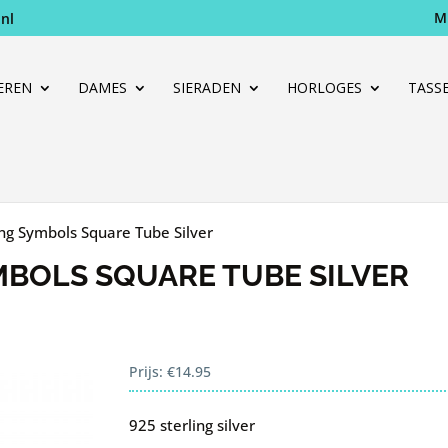
M
nl
Producten
zoeken
EREN
DAMES
SIERADEN
HORLOGES
TASS
g Symbols Square Tube Silver
BOLS SQUARE TUBE SILVER
Prijs:
€
14.95
925 sterling silver