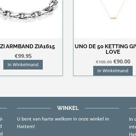
NZI ARMBAND ZIA1615
UNO DE 50 KETTING GI
LOVE
€
99.95
Oorspro
Hu
€
90.00
€
105.00
In Winkelmand
prijs
pr
In Winkelmand
was:
is:
€105.00.
€9
WINKEL
p.
U bent van harte welkom in onze winkel in
In 
d
Hattem!
int
rd
Het