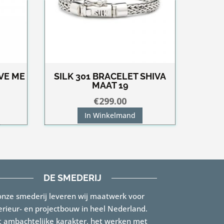
VE ME
SILK 301 BRACELET SHIVA
MAAT 19
nkelijke
idige
€
299.00
ijs
In Winkelmand
0.00.
DE SMEDERIJ
onze smederij leveren wij maatwerk voor
erieur- en projectbouw in heel Nederland.
 ambachtelijke karakter, het werken met