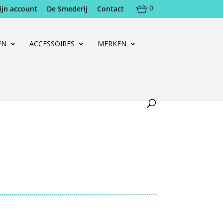
0
ijn account
De Smederij
Contact
EN
ACCESSOIRES
MERKEN