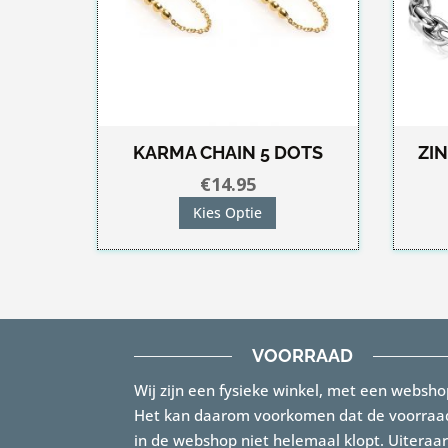
KARMA CHAIN 5 DOTS
ZI
€
14.95
Dit
Kies Optie
product
heeft
meerdere
variaties.
Deze
VOORRAAD
optie
Wij zijn een fysieke winkel, met een websho
kan
Het kan daarom voorkomen dat de voorraa
gekozen
in de webshop niet helemaal klopt. Uiteraa
worden