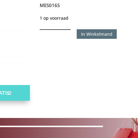
MES016S
1 op voorraad
Karma
In Winkelmand
Hanging
Symbols
Square
Tube
Silver
aantal
TIS!