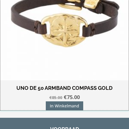
UNO DE 50 ARMBAND COMPASS GOLD
Oorspronkelijke
Huidige
€
75.00
€
85.00
prijs
prijs
In Winkelmand
was:
is:
€85.00.
€75.00.