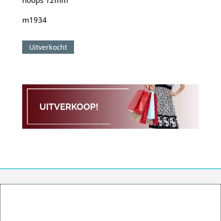
hoops 12mm
m1934
Uitverkocht