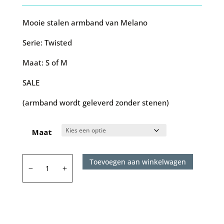
prijs
prijs
was:
is:
Mooie stalen armband van Melano
€55.00.
€25.00.
Serie: Twisted
Maat: S of M
SALE
(armband wordt geleverd zonder stenen)
Maat
Melano
Toevoegen aan winkelwagen
armband
Twisted
-
Telma
rosegoud