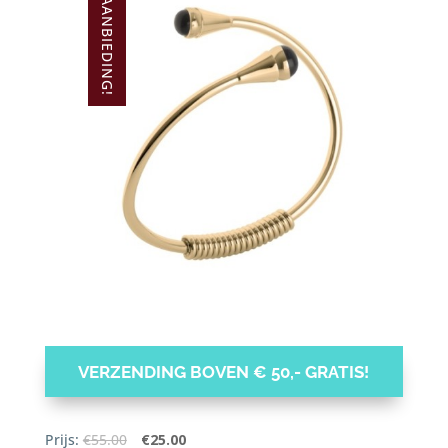
AANBIEDING!
VERZENDING BOVEN € 50,- GRATIS!
Oorspronkelijke
Huidige
Prijs:
€
55.00
€
25.00