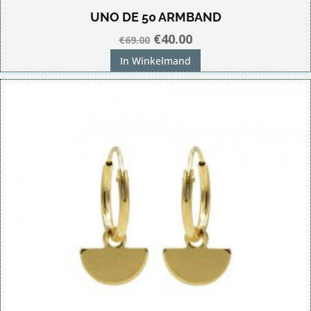
UNO DE 50 ARMBAND
Oorspronkelijke
Huidige
€
40.00
€
69.00
prijs
prijs
In Winkelmand
was:
is:
€69.00.
€40.00.