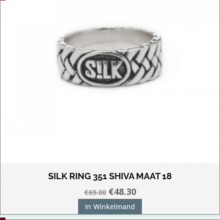
SILK RING 351 SHIVA MAAT 18
Oorspronkelijke
Huidige
€
48.30
€
69.00
prijs
prijs
In Winkelmand
was:
is: