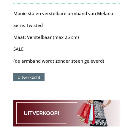
prijs
prijs
was:
is:
Mooie stalen verstelbare armband van Melano
€65.00.
€32.50.
Serie: Twisted
Maat: Verstelbaar (max 25 cm)
SALE
(de armband wordt zonder steen geleverd)
Uitverkocht