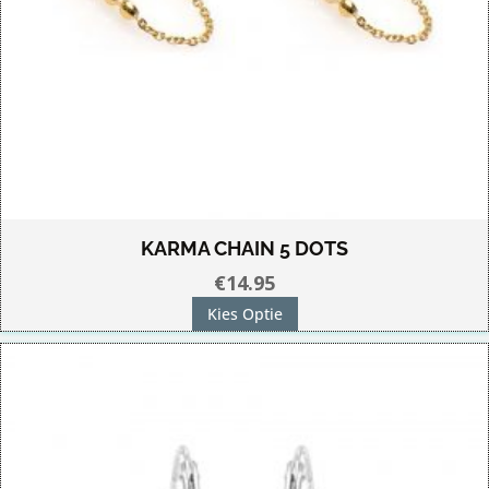
KARMA CHAIN 5 DOTS
€
14.95
Dit
Kies Optie
product
heeft
meerdere
variaties.
Deze
optie