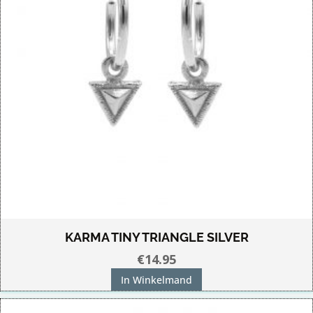
kan
gekozen
worden
op
de
productpagina
KARMA TINY TRIANGLE SILVER
€
14.95
In Winkelmand