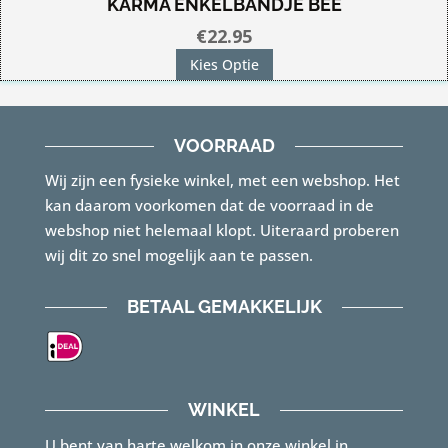
KARMA ENKELBANDJE BEE
€
22.95
Dit
Kies Optie
product
heeft
meerdere
VOORRAAD
variaties.
Wij zijn een fysieke winkel, met een webshop. Het
Deze
kan daarom voorkomen dat de voorraad in de
optie
webshop niet helemaal klopt. Uiteraard proberen
kan
wij dit zo snel mogelijk aan te passen.
gekozen
worden
BETAAL GEMAKKELIJK
op
de
productpagina
WINKEL
U bent van harte welkom in onze winkel in