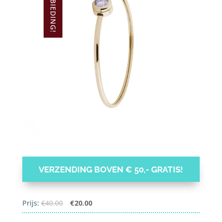
AANBIEDING!
VERZENDING BOVEN € 50,- GRATIS!
Oorspronkelijke
Huidige
Prijs:
€
40.00
€
20.00
prijs
prijs