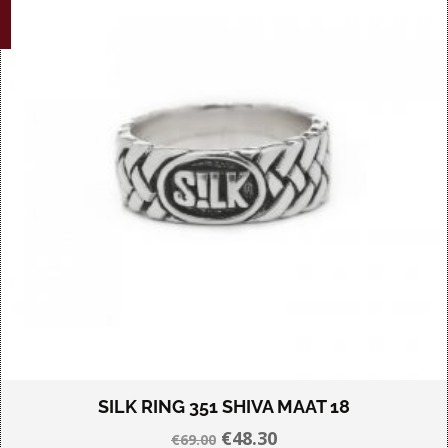
SILK RING 351 SHIVA MAAT 18
Oorspronkelijke
Huidige
€
48.30
€
69.00