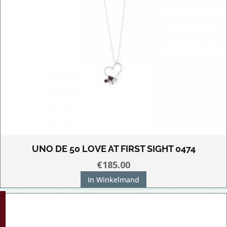
UNO DE 50 LOVE AT FIRST SIGHT 0474
€
185.00
In Winkelmand
G!