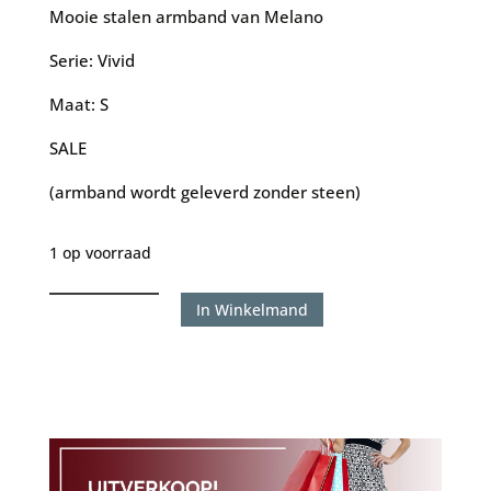
was:
is:
Mooie stalen armband van Melano
€40.00.
€20.00.
Serie: Vivid
Maat: S
SALE
(armband wordt geleverd zonder steen)
1 op voorraad
Melano
In Winkelmand
armband
Vivid
-
Viv
rosegoud
aantal