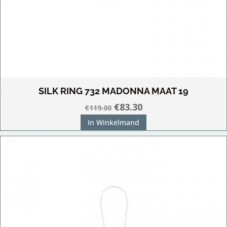
SILK RING 732 MADONNA MAAT 19
Oorspronkelijke
Huidige
€
83.30
€
119.00
prijs
prijs
In Winkelmand
was:
is:
€119.00.
€83.30.